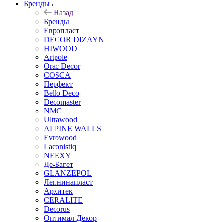
Бренды
Назад
Бренды
Европласт
DECOR DIZAYN
HIWOOD
Artpole
Orac Decor
COSCA
Перфект
Bello Deco
Decomaster
NMС
Ultrawood
ALPINE WALLS
Evrowood
Laconistiq
NEEXY
Де-Багет
GLANZEPOL
Лепнинапласт
Архитек
CERALITE
Decorus
Оптимал Декор