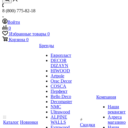
8 (800) 775-82-18
Войти
0
Избранные товары
0
Корзина
0
Бренды
Европласт
DECOR
DIZAYN
HIWOOD
Artpole
Orac Decor
COSCA
Перфект
Bello Deco
Компания
Decomaster
NMС
Наши
Ultrawood
реквизит
ALPINE
Адреса
Каталог
Новинки
WALLS
магазинов
Скидки
Evrowood
Наши