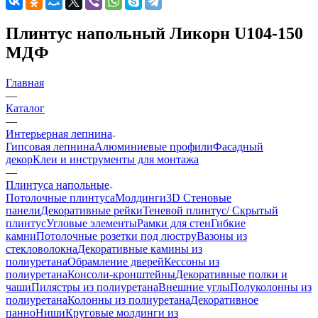
Плинтус напольный Ликорн U104-150
МДФ
Главная
—
Каталог
—
Интерьерная лепнина
Гипсовая лепнина
Алюминиевые профили
Фасадный
декор
Клеи и инструменты для монтажа
—
Плинтуса напольные
Потолочные плинтуса
Молдинги
3D Стеновые
панели
Декоративные рейки
Теневой плинтус/ Скрытый
плинтус
Угловые элементы
Рамки для стен
Гибкие
камни
Потолочные розетки под люстру
Вазоны из
стекловолокна
Декоративные камины из
полиуретана
Обрамление дверей
Кессоны из
полиуретана
Консоли-кронштейны
Декоративные полки и
чаши
Пилястры из полиуретана
Внешние углы
Полуколонны из
полиуретана
Колонны из полиуретана
Декоративное
панно
Ниши
Круговые молдинги из