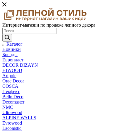
Интернет-магазин по продаже лепного декора
Каталог
Новинки
Бренды
Европласт
DECOR DIZAYN
HIWOOD
Artpole
Orac Decor
COSCA
Перфект
Bello Deco
Decomaster
NMС
Ultrawood
ALPINE WALLS
Evrowood
Laconistiq