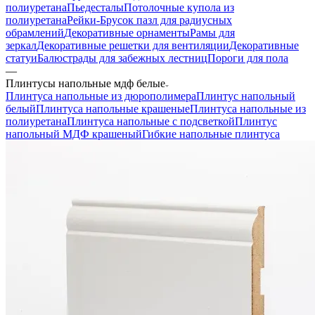
полиуретана
Пьедесталы
Потолочные купола из
полиуретана
Рейки-Брусок пазл для радиусных
обрамлений
Декоративные орнаменты
Рамы для
зеркал
Декоративные решетки для вентиляции
Декоративные
статуи
Балюстрады для забежных лестниц
Пороги для пола
—
Плинтусы напольные мдф белые
Плинтуса напольные из дюрополимера
Плинтус напольный
белый
Плинтуса напольные крашеные
Плинтуса напольные из
полиуретана
Плинтуса напольные с подсветкой
Плинтус
напольный МДФ крашеный
Гибкие напольные плинтуса