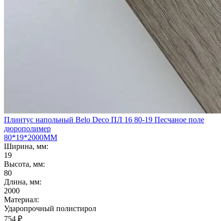
Плинтус напольный Belo Deco ПЛ 16 80-19 Песчаное поле
дюрополимер
80*19*2000ММ
Ширина, мм:
19
Высота, мм:
80
Длина, мм:
2000
Материал:
Ударопрочный полистирол
754
₽