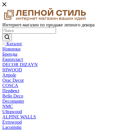
Интернет-магазин по продаже лепного декора
Каталог
Новинки
Бренды
Европласт
DECOR DIZAYN
HIWOOD
Artpole
Orac Decor
COSCA
Перфект
Bello Deco
Decomaster
NMС
Ultrawood
ALPINE WALLS
Evrowood
Laconistiq