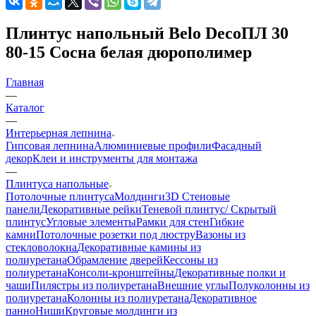
Плинтус напольный Belo DecoПЛ 30
80-15 Сосна белая дюрополимер
Главная
—
Каталог
—
Интерьерная лепнина
Гипсовая лепнина
Алюминиевые профили
Фасадный
декор
Клеи и инструменты для монтажа
—
Плинтуса напольные
Потолочные плинтуса
Молдинги
3D Стеновые
панели
Декоративные рейки
Теневой плинтус/ Скрытый
плинтус
Угловые элементы
Рамки для стен
Гибкие
камни
Потолочные розетки под люстру
Вазоны из
стекловолокна
Декоративные камины из
полиуретана
Обрамление дверей
Кессоны из
полиуретана
Консоли-кронштейны
Декоративные полки и
чаши
Пилястры из полиуретана
Внешние углы
Полуколонны из
полиуретана
Колонны из полиуретана
Декоративное
панно
Ниши
Круговые молдинги из