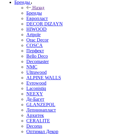
Бренды
Назад
Бренды
Европласт
DECOR DIZAYN
HIWOOD
Artpole
Orac Decor
COSCA
Перфект
Bello Deco
Decomaster
NMС
Ultrawood
ALPINE WALLS
Evrowood
Laconistiq
NEEXY
Де-Багет
GLANZEPOL
Лепнинапласт
Архитек
CERALITE
Decorus
Оптимал Декор