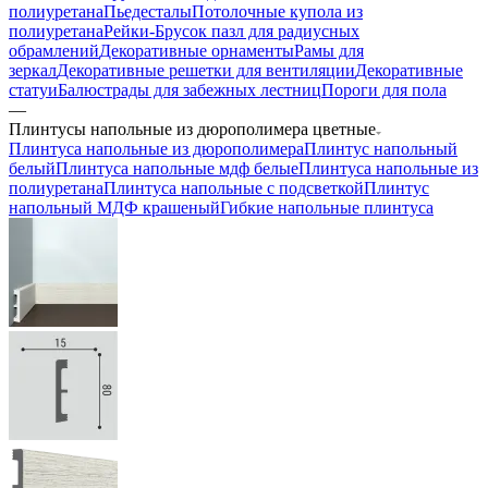
полиуретана
Пьедесталы
Потолочные купола из
полиуретана
Рейки-Брусок пазл для радиусных
обрамлений
Декоративные орнаменты
Рамы для
зеркал
Декоративные решетки для вентиляции
Декоративные
статуи
Балюстрады для забежных лестниц
Пороги для пола
—
Плинтусы напольные из дюрополимера цветные
Плинтуса напольные из дюрополимера
Плинтус напольный
белый
Плинтуса напольные мдф белые
Плинтуса напольные из
полиуретана
Плинтуса напольные с подсветкой
Плинтус
напольный МДФ крашеный
Гибкие напольные плинтуса