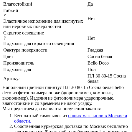
Влагостойкий
Да
Гибкий
?
Нет
Эластичное исполнение для изогнутых
или неровных поверхностей
Скрытое освещение
?
Нет
Подходит для скрытого освещения
Фактура поверхности
Гладкая
Цвет
Сосна белая
Производитель
Bello Deco
Подходит для
Пол
ПЛ 30 80-15 Сосна
Артикул
белая
Напольный цветной плинтус ПЛ 30 80-15 Сосна белая bello
deco из фитополимера он же (дюрополимер, композит,
экополимер). Изделия из фитополимера ударопрочные,
влагостойкие и со временем не дают усадку.
Мы предлагаем два варианта получения заказов:
Бесплатный самовывоз из
наших магазинов в Москве и
области.
Собственная курьерская доставка по Москве: бесплатно
для заказов от 20 тыс. руб и по ближнему Подмосковью