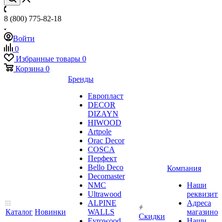
8 (800) 775-82-18
Войти
0
Избранные товары
0
Корзина
0
Бренды
Европласт
DECOR
DIZAYN
HIWOOD
Artpole
Orac Decor
COSCA
Перфект
Bello Deco
Компания
Decomaster
NMС
Наши
Ultrawood
реквизит
ALPINE
Адреса
Каталог
Новинки
WALLS
магазинов
Скидки
Evrowood
Наши