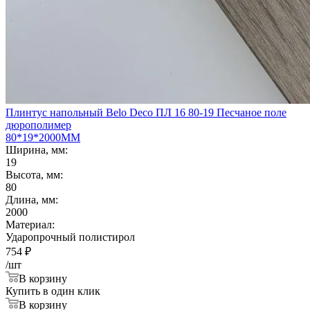
Плинтус напольный Belo Deco ПЛ 16 80-19 Песчаное поле
дюрополимер
80*19*2000ММ
Ширина, мм:
19
Высота, мм:
80
Длина, мм:
2000
Материал:
Ударопрочный полистирол
754
₽
/шт
В корзину
Купить в один клик
В корзину