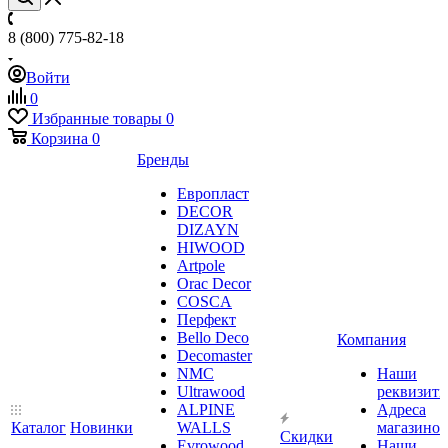
8 (800) 775-82-18
Войти
0
Избранные товары
0
Корзина
0
Бренды
Европласт
DECOR
DIZAYN
HIWOOD
Artpole
Orac Decor
COSCA
Перфект
Bello Deco
Компания
Decomaster
NMС
Наши
Ultrawood
реквизит
ALPINE
Адреса
Каталог
Новинки
WALLS
магазинов
Скидки
Evrowood
Наши