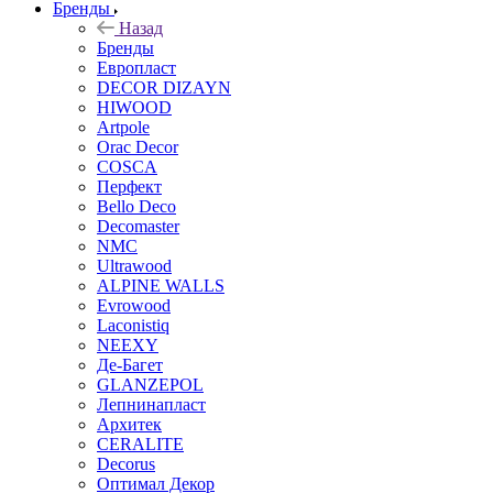
Бренды
Назад
Бренды
Европласт
DECOR DIZAYN
HIWOOD
Artpole
Orac Decor
COSCA
Перфект
Bello Deco
Decomaster
NMС
Ultrawood
ALPINE WALLS
Evrowood
Laconistiq
NEEXY
Де-Багет
GLANZEPOL
Лепнинапласт
Архитек
CERALITE
Decorus
Оптимал Декор