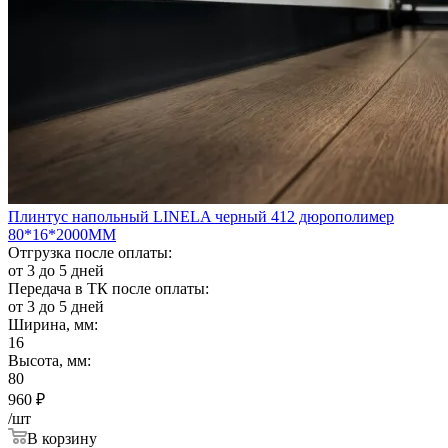
Плинтус напольный LINELA черный 412 дюрополимер
80*16*2000ММ
Отгрузка после оплаты:
от 3 до 5 дней
Передача в ТК после оплаты:
от 3 до 5 дней
Ширина, мм:
16
Высота, мм:
80
960
₽
/шт
В корзину