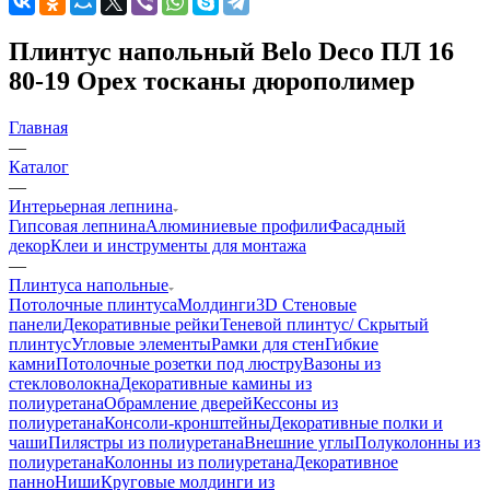
Плинтус напольный Belo Deco ПЛ 16
80-19 Орех тосканы дюрополимер
Главная
—
Каталог
—
Интерьерная лепнина
Гипсовая лепнина
Алюминиевые профили
Фасадный
декор
Клеи и инструменты для монтажа
—
Плинтуса напольные
Потолочные плинтуса
Молдинги
3D Стеновые
панели
Декоративные рейки
Теневой плинтус/ Скрытый
плинтус
Угловые элементы
Рамки для стен
Гибкие
камни
Потолочные розетки под люстру
Вазоны из
стекловолокна
Декоративные камины из
полиуретана
Обрамление дверей
Кессоны из
полиуретана
Консоли-кронштейны
Декоративные полки и
чаши
Пилястры из полиуретана
Внешние углы
Полуколонны из
полиуретана
Колонны из полиуретана
Декоративное
панно
Ниши
Круговые молдинги из