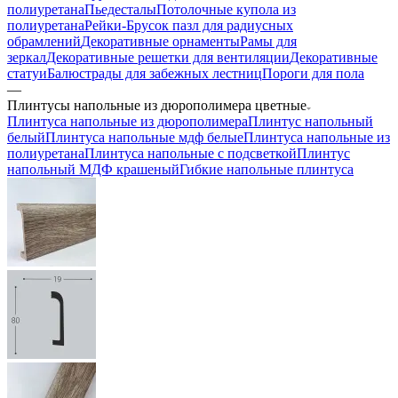
полиуретана
Пьедесталы
Потолочные купола из
полиуретана
Рейки-Брусок пазл для радиусных
обрамлений
Декоративные орнаменты
Рамы для
зеркал
Декоративные решетки для вентиляции
Декоративные
статуи
Балюстрады для забежных лестниц
Пороги для пола
—
Плинтусы напольные из дюрополимера цветные
Плинтуса напольные из дюрополимера
Плинтус напольный
белый
Плинтуса напольные мдф белые
Плинтуса напольные из
полиуретана
Плинтуса напольные с подсветкой
Плинтус
напольный МДФ крашеный
Гибкие напольные плинтуса