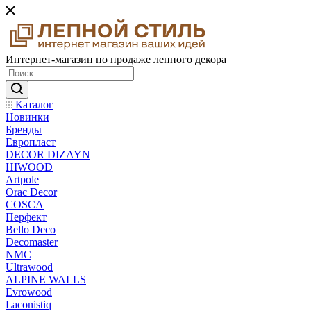
Интернет-магазин по продаже лепного декора
Каталог
Новинки
Бренды
Европласт
DECOR DIZAYN
HIWOOD
Artpole
Orac Decor
COSCA
Перфект
Bello Deco
Decomaster
NMС
Ultrawood
ALPINE WALLS
Evrowood
Laconistiq