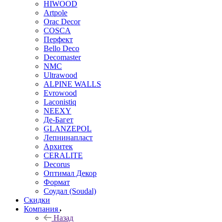
HIWOOD
Artpole
Orac Decor
COSCA
Перфект
Bello Deco
Decomaster
NMС
Ultrawood
ALPINE WALLS
Evrowood
Laconistiq
NEEXY
Де-Багет
GLANZEPOL
Лепнинапласт
Архитек
CERALITE
Decorus
Оптимал Декор
Формат
Соудал (Soudal)
Скидки
Компания
Назад