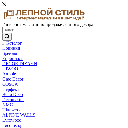
Интернет-магазин по продаже лепного декора
Каталог
Новинки
Бренды
Европласт
DECOR DIZAYN
HIWOOD
Artpole
Orac Decor
COSCA
Перфект
Bello Deco
Decomaster
NMС
Ultrawood
ALPINE WALLS
Evrowood
Laconistiq