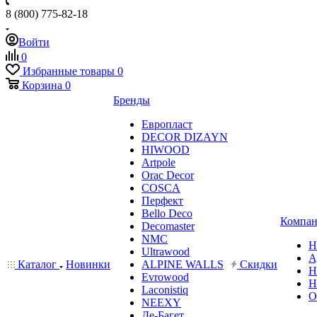
8 (800) 775-82-18
Войти
0
Избранные товары
0
Корзина
0
Бренды
Европласт
DECOR DIZAYN
HIWOOD
Artpole
Orac Decor
COSCA
Перфект
Bello Deco
Компан
Decomaster
NMС
Н
Ultrawood
А
Каталог
Новинки
ALPINE WALLS
Скидки
Н
Evrowood
Н
Laconistiq
О
NEEXY
Де-Багет