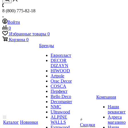
8 (800) 775-82-18
Войти
0
Избранные товары
0
Корзина
0
Бренды
Европласт
DECOR
DIZAYN
HIWOOD
Artpole
Orac Decor
COSCA
Перфект
Bello Deco
Компания
Decomaster
NMС
Наши
Ultrawood
реквизит
ALPINE
Адреса
Каталог
Новинки
WALLS
магазинов
Скидки
Evrowood
Наши