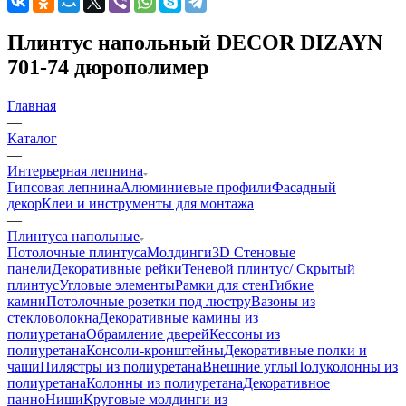
Плинтус напольный DECOR DIZAYN
701-74 дюрополимер
Главная
—
Каталог
—
Интерьерная лепнина
Гипсовая лепнина
Алюминиевые профили
Фасадный
декор
Клеи и инструменты для монтажа
—
Плинтуса напольные
Потолочные плинтуса
Молдинги
3D Стеновые
панели
Декоративные рейки
Теневой плинтус/ Скрытый
плинтус
Угловые элементы
Рамки для стен
Гибкие
камни
Потолочные розетки под люстру
Вазоны из
стекловолокна
Декоративные камины из
полиуретана
Обрамление дверей
Кессоны из
полиуретана
Консоли-кронштейны
Декоративные полки и
чаши
Пилястры из полиуретана
Внешние углы
Полуколонны из
полиуретана
Колонны из полиуретана
Декоративное
панно
Ниши
Круговые молдинги из