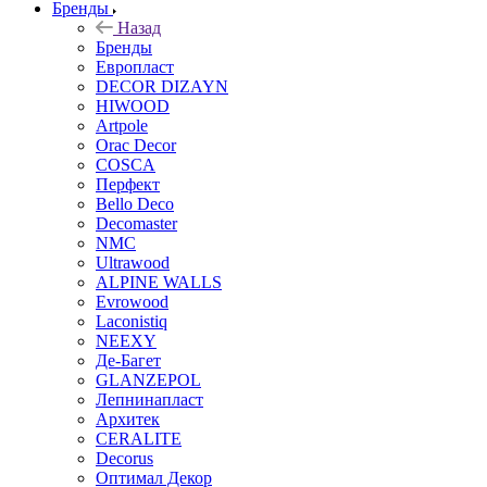
Бренды
Назад
Бренды
Европласт
DECOR DIZAYN
HIWOOD
Artpole
Orac Decor
COSCA
Перфект
Bello Deco
Decomaster
NMС
Ultrawood
ALPINE WALLS
Evrowood
Laconistiq
NEEXY
Де-Багет
GLANZEPOL
Лепнинапласт
Архитек
CERALITE
Decorus
Оптимал Декор