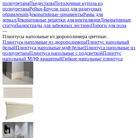
полиуретана
Пьедесталы
Потолочные купола из
полиуретана
Рейки-Брусок пазл для радиусных
обрамлений
Декоративные орнаменты
Рамы для
зеркал
Декоративные решетки для вентиляции
Декоративные
статуи
Балюстрады для забежных лестниц
Пороги для пола
—
Плинтусы напольные из дюрополимера цветные
Плинтуса напольные из дюрополимера
Плинтус напольный
белый
Плинтуса напольные мдф белые
Плинтуса напольные из
полиуретана
Плинтуса напольные с подсветкой
Плинтус
напольный МДФ крашеный
Гибкие напольные плинтуса