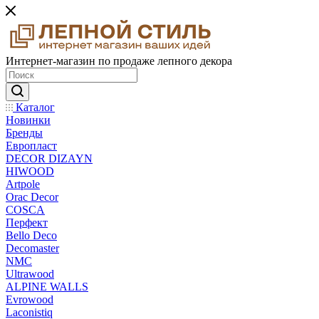
Интернет-магазин по продаже лепного декора
Каталог
Новинки
Бренды
Европласт
DECOR DIZAYN
HIWOOD
Artpole
Orac Decor
COSCA
Перфект
Bello Deco
Decomaster
NMС
Ultrawood
ALPINE WALLS
Evrowood
Laconistiq