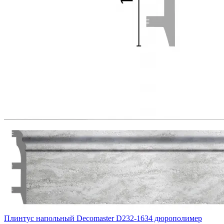
Плинтус напольный Decomaster D232-1634 дюрополимер