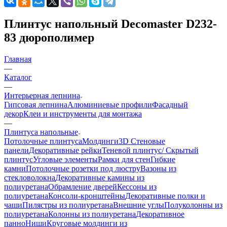
Плинтус напольный Decomaster D232-
83 дюрополимер
Главная
—
Каталог
—
Интерьерная лепнина
Гипсовая лепнина
Алюминиевые профили
Фасадный
декор
Клеи и инструменты для монтажа
—
Плинтуса напольные
Потолочные плинтуса
Молдинги
3D Стеновые
панели
Декоративные рейки
Теневой плинтус/ Скрытый
плинтус
Угловые элементы
Рамки для стен
Гибкие
камни
Потолочные розетки под люстру
Вазоны из
стекловолокна
Декоративные камины из
полиуретана
Обрамление дверей
Кессоны из
полиуретана
Консоли-кронштейны
Декоративные полки и
чаши
Пилястры из полиуретана
Внешние углы
Полуколонны из
полиуретана
Колонны из полиуретана
Декоративное
панно
Ниши
Круговые молдинги из