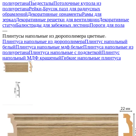
полиуретана
Пьедесталы
Потолочные купола из
полиуретана
Рейки-Брусок пазл для радиусных
обрамлений
Декоративные орнаменты
Рамы для
зеркал
Декоративные решетки для вентиляции
Декоративные
статуи
Балюстрады для забежных лестниц
Пороги для пола
—
Плинтусы напольные из дюрополимера цветные
Плинтуса напольные из дюрополимера
Плинтус напольный
белый
Плинтуса напольные мдф белые
Плинтуса напольные из
полиуретана
Плинтуса напольные с подсветкой
Плинтус
напольный МДФ крашеный
Гибкие напольные плинтуса