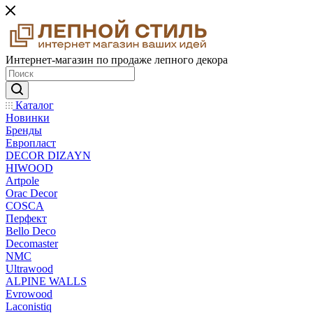
Интернет-магазин по продаже лепного декора
Каталог
Новинки
Бренды
Европласт
DECOR DIZAYN
HIWOOD
Artpole
Orac Decor
COSCA
Перфект
Bello Deco
Decomaster
NMС
Ultrawood
ALPINE WALLS
Evrowood
Laconistiq