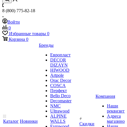
8 (800) 775-82-18
Войти
0
Избранные товары
0
Корзина
0
Бренды
Европласт
DECOR
DIZAYN
HIWOOD
Artpole
Orac Decor
COSCA
Перфект
Bello Deco
Компания
Decomaster
NMС
Наши
Ultrawood
реквизит
ALPINE
Адреса
Каталог
Новинки
WALLS
магазинов
Скидки
Evrowood
Наши