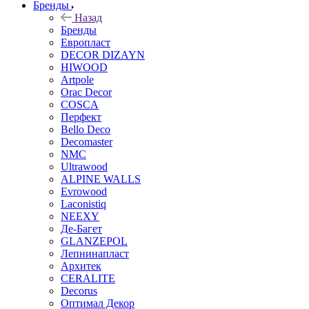
Бренды
Назад
Бренды
Европласт
DECOR DIZAYN
HIWOOD
Artpole
Orac Decor
COSCA
Перфект
Bello Deco
Decomaster
NMС
Ultrawood
ALPINE WALLS
Evrowood
Laconistiq
NEEXY
Де-Багет
GLANZEPOL
Лепнинапласт
Архитек
CERALITE
Decorus
Оптимал Декор