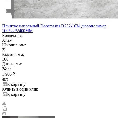
Плинтус напольный Decomaster D232-1634 дюрополимер
100*22*2400ММ
Коллекция:
Array
Ширина, мм:
22
Высота, мм:
100
Длина, мм:
2400
1 906
₽
/шт
В корзину
Купить в один клик
В корзину