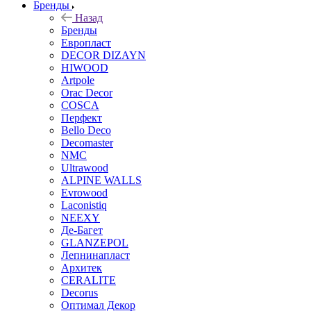
Бренды
Назад
Бренды
Европласт
DECOR DIZAYN
HIWOOD
Artpole
Orac Decor
COSCA
Перфект
Bello Deco
Decomaster
NMС
Ultrawood
ALPINE WALLS
Evrowood
Laconistiq
NEEXY
Де-Багет
GLANZEPOL
Лепнинапласт
Архитек
CERALITE
Decorus
Оптимал Декор