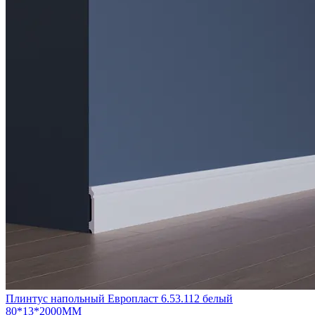
Плинтус напольный Европласт 6.53.112 белый
80*13*2000ММ