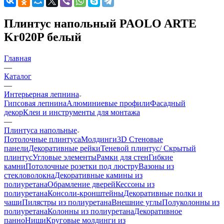
Плинтус напольный PAOLO ARTE
Kr020P белый
Главная
—
Каталог
—
Интерьерная лепнина
Гипсовая лепнина
Алюминиевые профили
Фасадный
декор
Клеи и инструменты для монтажа
—
Плинтуса напольные
Потолочные плинтуса
Молдинги
3D Стеновые
панели
Декоративные рейки
Теневой плинтус/ Скрытый
плинтус
Угловые элементы
Рамки для стен
Гибкие
камни
Потолочные розетки под люстру
Вазоны из
стекловолокна
Декоративные камины из
полиуретана
Обрамление дверей
Кессоны из
полиуретана
Консоли-кронштейны
Декоративные полки и
чаши
Пилястры из полиуретана
Внешние углы
Полуколонны из
полиуретана
Колонны из полиуретана
Декоративное
панно
Ниши
Круговые молдинги из