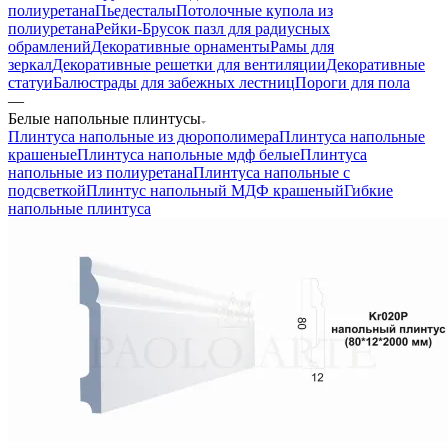
полиуретана
Пьедесталы
Потолочные купола из
полиуретана
Рейки-Брусок пазл для радиусных
обрамлений
Декоративные орнаменты
Рамы для
зеркал
Декоративные решетки для вентиляции
Декоративные
статуи
Балюстрады для забежных лестниц
Пороги для пола
—
Белые напольные плинтусы
Плинтуса напольные из дюрополимера
Плинтуса напольные
крашеные
Плинтуса напольные мдф белые
Плинтуса
напольные из полиуретана
Плинтуса напольные с
подсветкой
Плинтус напольный МДФ крашеный
Гибкие
напольные плинтуса