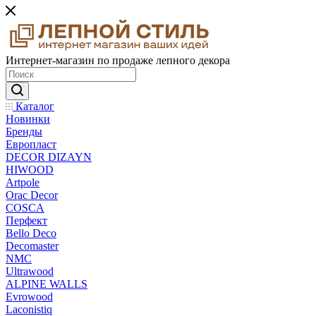
Интернет-магазин по продаже лепного декора
Каталог
Новинки
Бренды
Европласт
DECOR DIZAYN
HIWOOD
Artpole
Orac Decor
COSCA
Перфект
Bello Deco
Decomaster
NMС
Ultrawood
ALPINE WALLS
Evrowood
Laconistiq