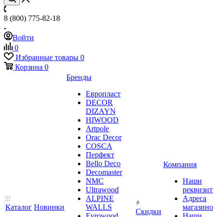
8 (800) 775-82-18
Войти
0
Избранные товары
0
Корзина
0
Бренды
Европласт
DECOR
DIZAYN
HIWOOD
Artpole
Orac Decor
COSCA
Перфект
Bello Deco
Компания
Decomaster
NMС
Наши
Ultrawood
реквизит
ALPINE
Адреса
Каталог
Новинки
WALLS
магазинов
Скидки
Evrowood
Наши