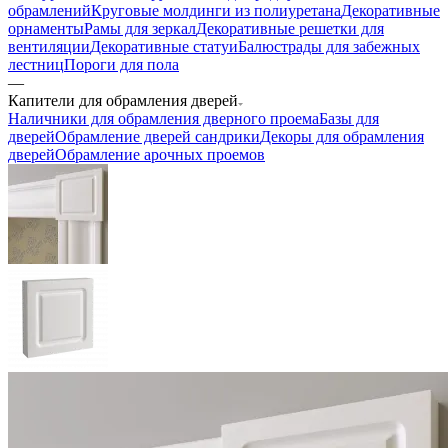
обрамлений
Круговые молдинги из полиуретана
Декоративные
орнаменты
Рамы для зеркал
Декоративные решетки для
вентиляции
Декоративные статуи
Балюстрады для забежных
лестниц
Пороги для пола
—
Капители для обрамления дверей
Наличники для обрамления дверного проема
Базы для
дверей
Обрамление дверей сандрики
Декоры для обрамления
дверей
Обрамление арочных проемов