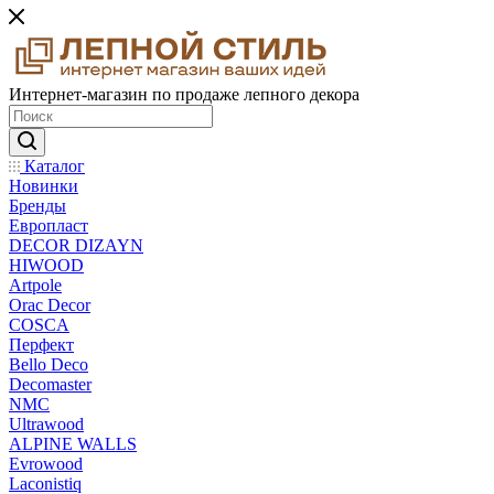
Интернет-магазин по продаже лепного декора
Каталог
Новинки
Бренды
Европласт
DECOR DIZAYN
HIWOOD
Artpole
Orac Decor
COSCA
Перфект
Bello Deco
Decomaster
NMС
Ultrawood
ALPINE WALLS
Evrowood
Laconistiq