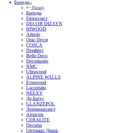
Бренды
Назад
Бренды
Европласт
DECOR DIZAYN
HIWOOD
Artpole
Orac Decor
COSCA
Перфект
Bello Deco
Decomaster
NMС
Ultrawood
ALPINE WALLS
Evrowood
Laconistiq
NEEXY
Де-Багет
GLANZEPOL
Лепнинапласт
Архитек
CERALITE
Decorus
Оптимал Декор