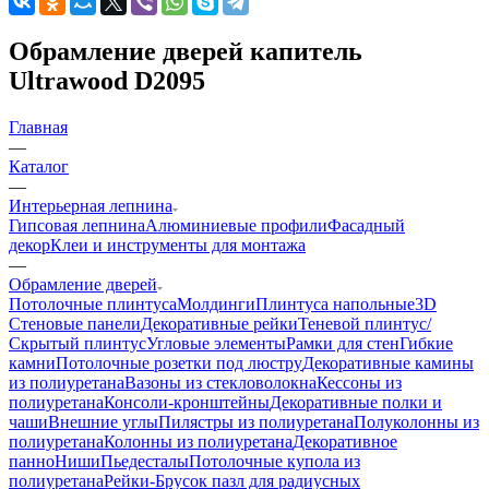
Обрамление дверей капитель
Ultrawood D2095
Главная
—
Каталог
—
Интерьерная лепнина
Гипсовая лепнина
Алюминиевые профили
Фасадный
декор
Клеи и инструменты для монтажа
—
Обрамление дверей
Потолочные плинтуса
Молдинги
Плинтуса напольные
3D
Стеновые панели
Декоративные рейки
Теневой плинтус/
Скрытый плинтус
Угловые элементы
Рамки для стен
Гибкие
камни
Потолочные розетки под люстру
Декоративные камины
из полиуретана
Вазоны из стекловолокна
Кессоны из
полиуретана
Консоли-кронштейны
Декоративные полки и
чаши
Внешние углы
Пилястры из полиуретана
Полуколонны из
полиуретана
Колонны из полиуретана
Декоративное
панно
Ниши
Пьедесталы
Потолочные купола из
полиуретана
Рейки-Брусок пазл для радиусных