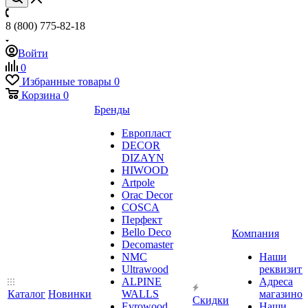
8 (800) 775-82-18
Войти
0
Избранные товары
0
Корзина
0
Бренды
Европласт
DECOR
DIZAYN
HIWOOD
Artpole
Orac Decor
COSCA
Перфект
Bello Deco
Компания
Decomaster
NMС
Наши
Ultrawood
реквизит
ALPINE
Адреса
Каталог
Новинки
WALLS
магазинов
Скидки
Evrowood
Наши