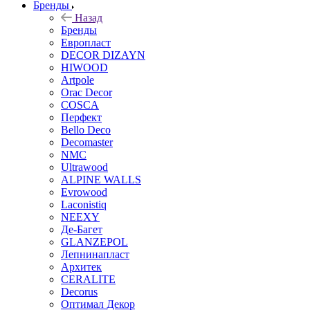
Бренды
Назад
Бренды
Европласт
DECOR DIZAYN
HIWOOD
Artpole
Orac Decor
COSCA
Перфект
Bello Deco
Decomaster
NMС
Ultrawood
ALPINE WALLS
Evrowood
Laconistiq
NEEXY
Де-Багет
GLANZEPOL
Лепнинапласт
Архитек
CERALITE
Decorus
Оптимал Декор