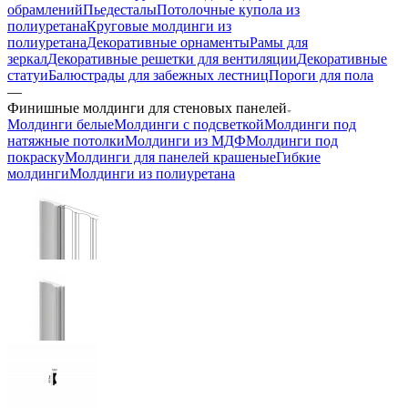
обрамлений
Пьедесталы
Потолочные купола из
полиуретана
Круговые молдинги из
полиуретана
Декоративные орнаменты
Рамы для
зеркал
Декоративные решетки для вентиляции
Декоративные
статуи
Балюстрады для забежных лестниц
Пороги для пола
—
Финишные молдинги для стеновых панелей
Молдинги белые
Молдинги с подсветкой
Молдинги под
натяжные потолки
Молдинги из МДФ
Молдинги под
покраску
Молдинги для панелей крашеные
Гибкие
молдинги
Молдинги из полиуретана