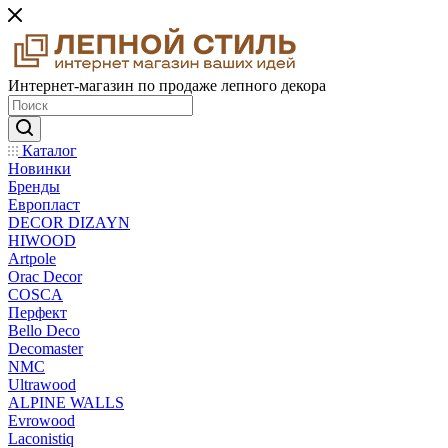
Интернет-магазин по продаже лепного декора
Каталог
Новинки
Бренды
Европласт
DECOR DIZAYN
HIWOOD
Artpole
Orac Decor
COSCA
Перфект
Bello Deco
Decomaster
NMС
Ultrawood
ALPINE WALLS
Evrowood
Laconistiq