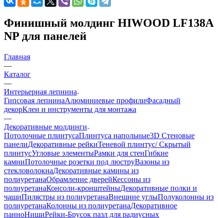
Финишный молдинг HIWOOD LF138A
NP для панелей
Главная
—
Каталог
—
Интерьерная лепнина
Гипсовая лепнина
Алюминиевые профили
Фасадный
декор
Клеи и инструменты для монтажа
—
Декоративные молдинги
Потолочные плинтуса
Плинтуса напольные
3D Стеновые
панели
Декоративные рейки
Теневой плинтус/ Скрытый
плинтус
Угловые элементы
Рамки для стен
Гибкие
камни
Потолочные розетки под люстру
Вазоны из
стекловолокна
Декоративные камины из
полиуретана
Обрамление дверей
Кессоны из
полиуретана
Консоли-кронштейны
Декоративные полки и
чаши
Пилястры из полиуретана
Внешние углы
Полуколонны из
полиуретана
Колонны из полиуретана
Декоративное
панно
Ниши
Рейки-Брусок пазл для радиусных