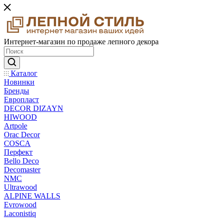
Интернет-магазин по продаже лепного декора
Каталог
Новинки
Бренды
Европласт
DECOR DIZAYN
HIWOOD
Artpole
Orac Decor
COSCA
Перфект
Bello Deco
Decomaster
NMС
Ultrawood
ALPINE WALLS
Evrowood
Laconistiq