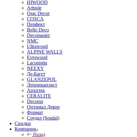
HIWOOD
Artpole
Orac Decor
COSCA
Перфект
Bello Deco
Decomaster
NMС
Ultrawood
ALPINE WALLS
Evrowood
Laconistiq
NEEXY
Де-Багет
GLANZEPOL
Лепнинапласт
Архитек
CERALITE
Decorus
Оптимал Декор
Формат
Соудал (Soudal)
Скидки
Компания
Назад