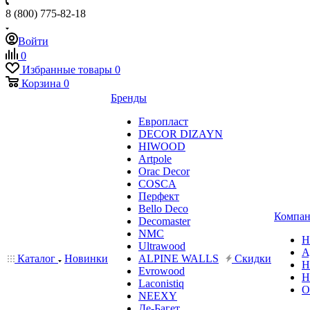
8 (800) 775-82-18
Войти
0
Избранные товары
0
Корзина
0
Бренды
Европласт
DECOR DIZAYN
HIWOOD
Artpole
Orac Decor
COSCA
Перфект
Bello Deco
Компан
Decomaster
NMС
Н
Ultrawood
А
Каталог
Новинки
ALPINE WALLS
Скидки
Н
Evrowood
Н
Laconistiq
О
NEEXY
Де-Багет