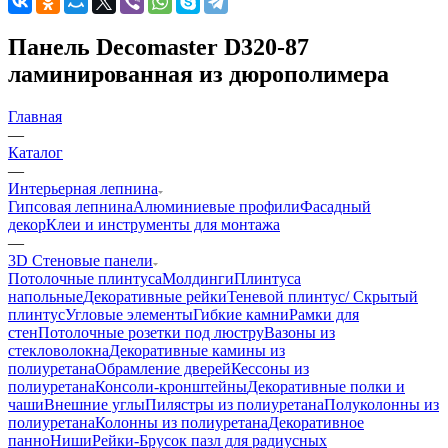
Панель Decomaster D320-87
ламинированная из дюрополимера
Главная
—
Каталог
—
Интерьерная лепнина
Гипсовая лепнина
Алюминиевые профили
Фасадный
декор
Клеи и инструменты для монтажа
—
3D Стеновые панели
Потолочные плинтуса
Молдинги
Плинтуса
напольные
Декоративные рейки
Теневой плинтус/ Скрытый
плинтус
Угловые элементы
Гибкие камни
Рамки для
стен
Потолочные розетки под люстру
Вазоны из
стекловолокна
Декоративные камины из
полиуретана
Обрамление дверей
Кессоны из
полиуретана
Консоли-кронштейны
Декоративные полки и
чаши
Внешние углы
Пилястры из полиуретана
Полуколонны из
полиуретана
Колонны из полиуретана
Декоративное
панно
Ниши
Рейки-Брусок пазл для радиусных