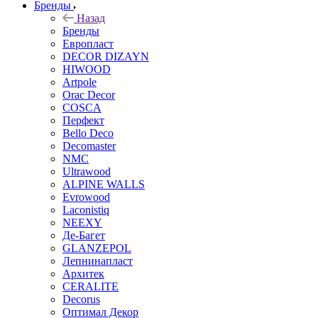
Бренды
Назад
Бренды
Европласт
DECOR DIZAYN
HIWOOD
Artpole
Orac Decor
COSCA
Перфект
Bello Deco
Decomaster
NMС
Ultrawood
ALPINE WALLS
Evrowood
Laconistiq
NEEXY
Де-Багет
GLANZEPOL
Лепнинапласт
Архитек
CERALITE
Decorus
Оптимал Декор