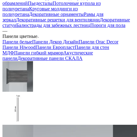
обрамлений
Пьедесталы
Потолочные купола из
полиуретана
Круговые молдинги из
полиуретана
Декоративные орнаменты
Рамы для
зеркал
Декоративные решетки для вентиляции
Декоративные
статуи
Балюстрады для забежных лестниц
Пороги для пола
—
Панели цветные
Панели белые
Панели Декор Дизайн
Панели Orac Decor
Панели Hiwood
Панели Европласт
Панели для стен
МДФ
Панели гибкий мрамор
Акустические
панели
Декоративные панели СКАЛА