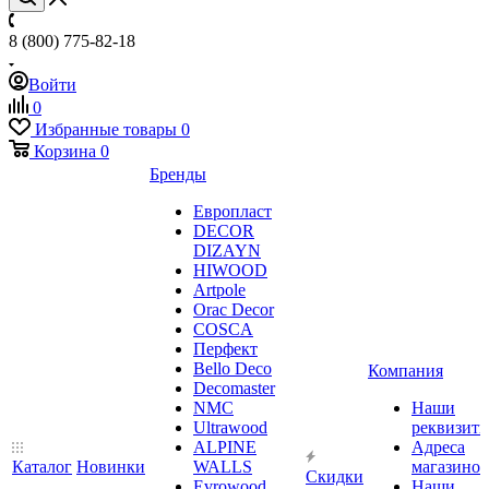
8 (800) 775-82-18
Войти
0
Избранные товары
0
Корзина
0
Бренды
Европласт
DECOR
DIZAYN
HIWOOD
Artpole
Orac Decor
COSCA
Перфект
Bello Deco
Компания
Decomaster
NMС
Наши
Ultrawood
реквизит
ALPINE
Адреса
Каталог
Новинки
WALLS
магазинов
Скидки
Evrowood
Наши