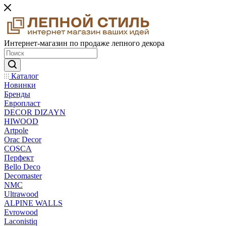
Интернет-магазин по продаже лепного декора
Каталог
Новинки
Бренды
Европласт
DECOR DIZAYN
HIWOOD
Artpole
Orac Decor
COSCA
Перфект
Bello Deco
Decomaster
NMС
Ultrawood
ALPINE WALLS
Evrowood
Laconistiq