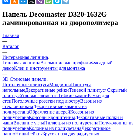
Панель Decomaster D320-1632G
ламинированная из дюрополимера
Главная
—
Каталог
—
Интерьерная лепнина
Гипсовая лепнина
Алюминиевые профили
Фасадный
декор
Клеи и инструменты для монтажа
—
3D Стеновые панели
Потолочные плинтуса
Молдинги
Плинтуса
напольные
Декоративные рейки
Теневой плинтус/ Скрытый
плинтус
Угловые элементы
Гибкие камни
Рамки для
стен
Потолочные розетки под люстру
Вазоны из
стекловолокна
Декоративные камины из
полиуретана
Обрамление дверей
Кессоны из
полиуретана
Консоли-кронштейны
Декоративные полки и
чаши
Внешние углы
Пилястры из полиуретана
Полуколонны из
полиуретана
Колонны из полиуретана
Декоративное
панно
Ниши
Рейки-Брусок пазл для радиусных