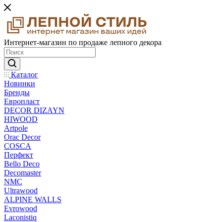
Интернет-магазин по продаже лепного декора
Каталог
Новинки
Бренды
Европласт
DECOR DIZAYN
HIWOOD
Artpole
Orac Decor
COSCA
Перфект
Bello Deco
Decomaster
NMС
Ultrawood
ALPINE WALLS
Evrowood
Laconistiq