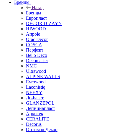
Бренды
Назад
Бренды
Европласт
DECOR DIZAYN
HIWOOD
Artpole
Orac Decor
COSCA
Перфект
Bello Deco
Decomaster
NMС
Ultrawood
ALPINE WALLS
Evrowood
Laconistiq
NEEXY
Де-Багет
GLANZEPOL
Лепнинапласт
Архитек
CERALITE
Decorus
Оптимал Декор