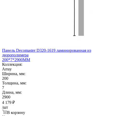
Панель Decomaster D320-1619 ламинированная из
дюрополимера
200*7*2900ММ
Коллекция:
Array
Ширина, мм:
200
Толщина, мм:
7
Длина, мм:
2900
4 179
₽
/шт
В корзину