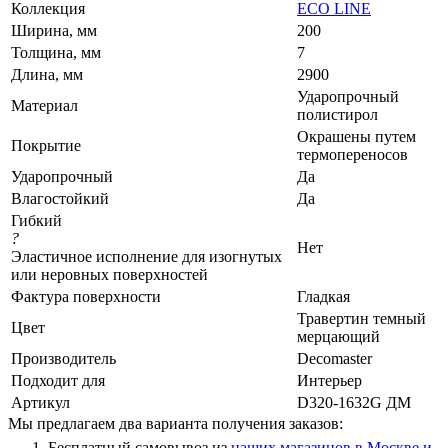
Коллекция
ECO LINE
Ширина, мм
200
Толщина, мм
7
Длина, мм
2900
Ударопрочный
Материал
полистирол
Окрашены путем
Покрытие
термопереносов
Ударопрочный
Да
Влагостойкий
Да
Гибкий
?
Нет
Эластичное исполнение для изогнутых
или неровных поверхностей
Фактура поверхности
Гладкая
Травертин темный
Цвет
мерцающий
Производитель
Decomaster
Подходит для
Интерьер
Артикул
D320-1632G ДМ
Мы предлагаем два варианта получения заказов:
Бесплатный самовывоз из
наших магазинов в Москве и