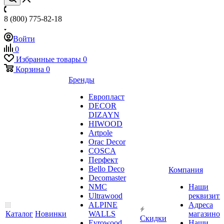
8 (800) 775-82-18
Войти
0
Избранные товары
0
Корзина
0
Бренды
Европласт
DECOR
DIZAYN
HIWOOD
Artpole
Orac Decor
COSCA
Перфект
Bello Deco
Компания
Decomaster
NMС
Наши
Ultrawood
реквизит
ALPINE
Адреса
Каталог
Новинки
WALLS
магазинов
Скидки
Evrowood
Наши