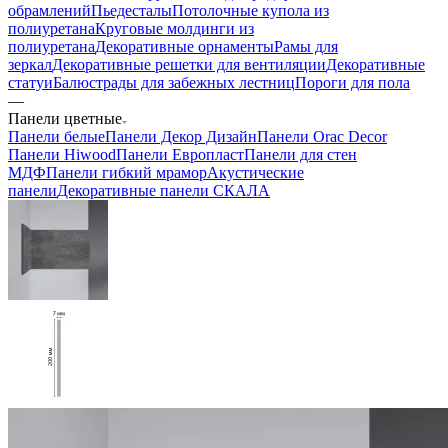
обрамлений
Пьедесталы
Потолочные купола из
полиуретана
Круговые молдинги из
полиуретана
Декоративные орнаменты
Рамы для
зеркал
Декоративные решетки для вентиляции
Декоративные
статуи
Балюстрады для забежных лестниц
Пороги для пола
—
Панели цветные
Панели белые
Панели Декор Дизайн
Панели Orac Decor
Панели Hiwood
Панели Европласт
Панели для стен
МДФ
Панели гибкий мрамор
Акустические
панели
Декоративные панели СКАЛА