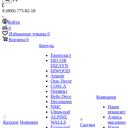
8 (800) 775-82-18
Войти
0
Избранные товары
0
Корзина
0
Бренды
Европласт
DECOR
DIZAYN
HIWOOD
Artpole
Orac Decor
COSCA
Перфект
Bello Deco
Компания
Decomaster
NMС
Наши
Ultrawood
реквизит
ALPINE
Адреса
Каталог
Новинки
WALLS
магазинов
Скидки
Evrowood
Наши