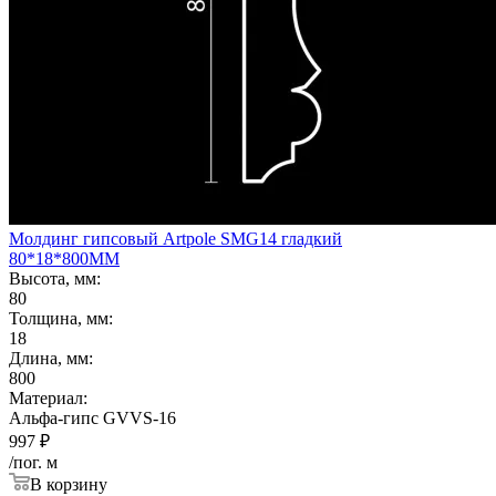
Молдинг гипсовый Artpole SMG14 гладкий
80*18*800ММ
Высота, мм:
80
Толщина, мм:
18
Длина, мм:
800
Материал:
Альфа-гипс GVVS-16
997
₽
/пог. м
В корзину