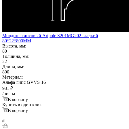
Молдинг гипсовый Artpole S201MG202 гладкий
80*22*800ММ
Высота, мм:
80
Толщина, мм:
22
Длина, мм:
800
Материал:
Альфа-гипс GVVS-16
931
₽
/пог. м
В корзину
Купить в один клик
В корзину