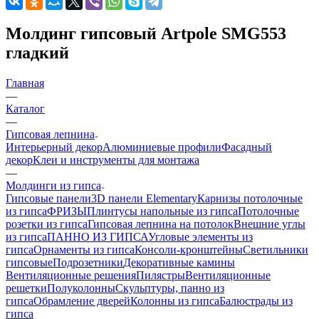
Молдинг гипсовый Artpole SMG553
гладкий
Главная
—
Каталог
—
Гипсовая лепнина
Интерьерный декор
Алюминиевые профили
Фасадный
декор
Клеи и инструменты для монтажа
—
Молдинги из гипса
Гипсовые панели
3D панели Elementary
Карнизы потолочные
из гипса
ФРИЗЫ
Плинтусы напольные из гипса
Потолочные
розетки из гипса
Гипсовая лепнина на потолок
Внешние углы
из гипса
ПАННО ИЗ ГИПСА
Угловые элементы из
гипса
Орнаменты из гипса
Консоли-кронштейны
Светильники
гипсовые
Подрозетники
Декоративные камины
Вентиляционные решения
Пилястры
Вентиляционные
решетки
Полуколонны
Скульптуры, панно из
гипса
Обрамление дверей
Колонны из гипса
Балюстрады из
гипса