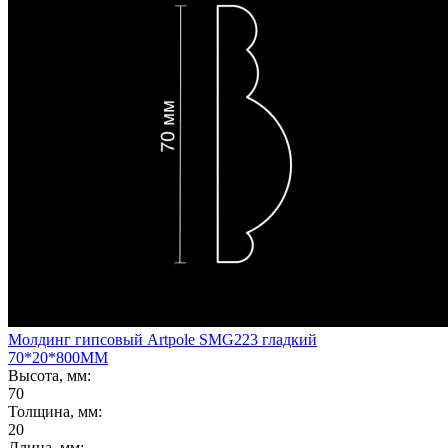
Молдинг гипсовый Artpole SMG223 гладкий
70*20*800ММ
Высота, мм:
70
Толщина, мм:
20
Длина, мм: