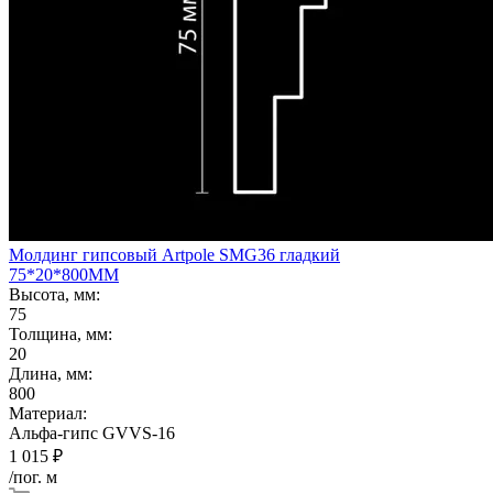
Молдинг гипсовый Artpole SMG36 гладкий
75*20*800ММ
Высота, мм:
75
Толщина, мм:
20
Длина, мм:
800
Материал:
Альфа-гипс GVVS-16
1 015
₽
/пог. м