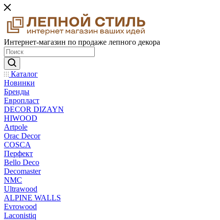
Интернет-магазин по продаже лепного декора
Каталог
Новинки
Бренды
Европласт
DECOR DIZAYN
HIWOOD
Artpole
Orac Decor
COSCA
Перфект
Bello Deco
Decomaster
NMС
Ultrawood
ALPINE WALLS
Evrowood
Laconistiq