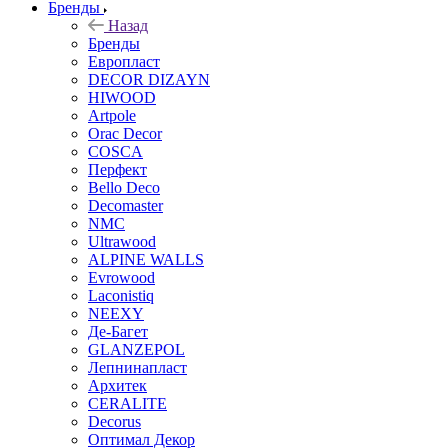
Бренды
Назад
Бренды
Европласт
DECOR DIZAYN
HIWOOD
Artpole
Orac Decor
COSCA
Перфект
Bello Deco
Decomaster
NMС
Ultrawood
ALPINE WALLS
Evrowood
Laconistiq
NEEXY
Де-Багет
GLANZEPOL
Лепнинапласт
Архитек
CERALITE
Decorus
Оптимал Декор