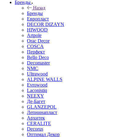
Бренды
Назад
Бренды
Европласт
DECOR DIZAYN
HIWOOD
Artpole
Orac Decor
COSCA
Перфект
Bello Deco
Decomaster
NMС
Ultrawood
ALPINE WALLS
Evrowood
Laconistiq
NEEXY
Де-Багет
GLANZEPOL
Лепнинапласт
Архитек
CERALITE
Decorus
Оптимал Декор