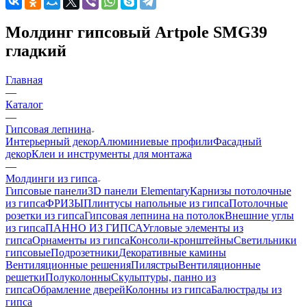
Молдинг гипсовый Artpole SMG39
гладкий
Главная
—
Каталог
—
Гипсовая лепнина
Интерьерный декор
Алюминиевые профили
Фасадный
декор
Клеи и инструменты для монтажа
—
Молдинги из гипса
Гипсовые панели
3D панели Elementary
Карнизы потолочные
из гипса
ФРИЗЫ
Плинтусы напольные из гипса
Потолочные
розетки из гипса
Гипсовая лепнина на потолок
Внешние углы
из гипса
ПАННО ИЗ ГИПСА
Угловые элементы из
гипса
Орнаменты из гипса
Консоли-кронштейны
Светильники
гипсовые
Подрозетники
Декоративные камины
Вентиляционные решения
Пилястры
Вентиляционные
решетки
Полуколонны
Скульптуры, панно из
гипса
Обрамление дверей
Колонны из гипса
Балюстрады из
гипса