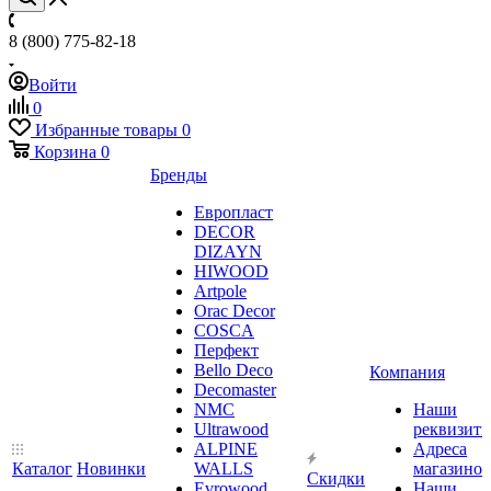
8 (800) 775-82-18
Войти
0
Избранные товары
0
Корзина
0
Бренды
Европласт
DECOR
DIZAYN
HIWOOD
Artpole
Orac Decor
COSCA
Перфект
Bello Deco
Компания
Decomaster
NMС
Наши
Ultrawood
реквизит
ALPINE
Адреса
Каталог
Новинки
WALLS
магазинов
Скидки
Evrowood
Наши