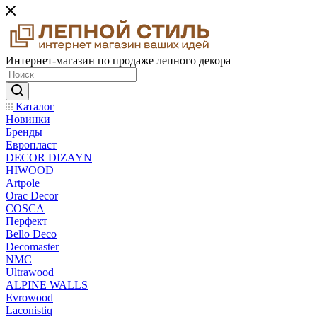
Интернет-магазин по продаже лепного декора
Каталог
Новинки
Бренды
Европласт
DECOR DIZAYN
HIWOOD
Artpole
Orac Decor
COSCA
Перфект
Bello Deco
Decomaster
NMС
Ultrawood
ALPINE WALLS
Evrowood
Laconistiq