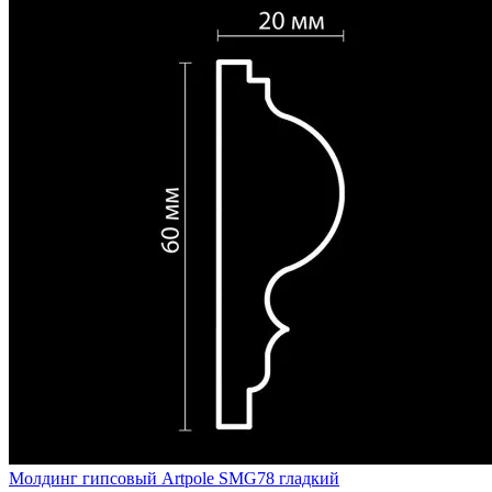
Молдинг гипсовый Artpole SMG78 гладкий