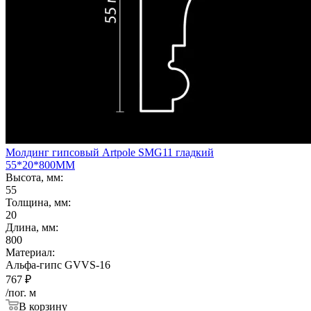
Молдинг гипсовый Artpole SMG11 гладкий
55*20*800ММ
Высота, мм:
55
Толщина, мм:
20
Длина, мм:
800
Материал:
Альфа-гипс GVVS-16
767
₽
/пог. м
В корзину