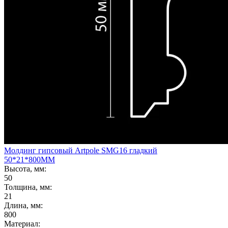
Молдинг гипсовый Artpole SMG16 гладкий
50*21*800ММ
Высота, мм:
50
Толщина, мм:
21
Длина, мм:
800
Материал: