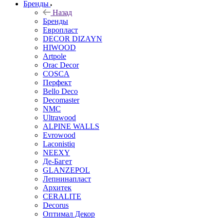
Бренды
Назад
Бренды
Европласт
DECOR DIZAYN
HIWOOD
Artpole
Orac Decor
COSCA
Перфект
Bello Deco
Decomaster
NMС
Ultrawood
ALPINE WALLS
Evrowood
Laconistiq
NEEXY
Де-Багет
GLANZEPOL
Лепнинапласт
Архитек
CERALITE
Decorus
Оптимал Декор