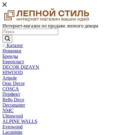
Интернет-магазин по продаже лепного декора
Каталог
Новинки
Бренды
Европласт
DECOR DIZAYN
HIWOOD
Artpole
Orac Decor
COSCA
Перфект
Bello Deco
Decomaster
NMС
Ultrawood
ALPINE WALLS
Evrowood
Laconistiq