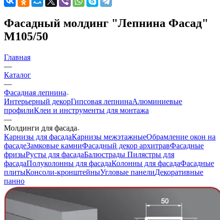
Фасадный молдинг "Лепнина Фасад"
М105/50
Главная
—
Каталог
—
Фасадная лепнина
Интерьерный декор
Гипсовая лепнина
Алюминиевые
профили
Клеи и инструменты для монтажа
—
Молдинги для фасада
Карнизы для фасада
Карнизы межэтажные
Обрамление окон на
фасаде
Замковые камни
Фасадный декор архитрав
Фасадные
фризы
Русты для фасада
Балюстрады
Пилястры для
фасада
Полуколонны для фасада
Колонны для фасада
Фасадные
плиты
Консоли-кронштейны
Угловые панели
Декоративные
панно