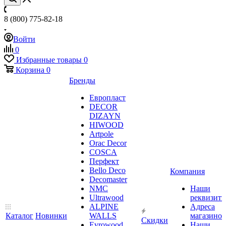
8 (800) 775-82-18
Войти
0
Избранные товары
0
Корзина
0
Бренды
Европласт
DECOR
DIZAYN
HIWOOD
Artpole
Orac Decor
COSCA
Перфект
Bello Deco
Компания
Decomaster
NMС
Наши
Ultrawood
реквизит
ALPINE
Адреса
Каталог
Новинки
WALLS
магазинов
Скидки
Evrowood
Наши