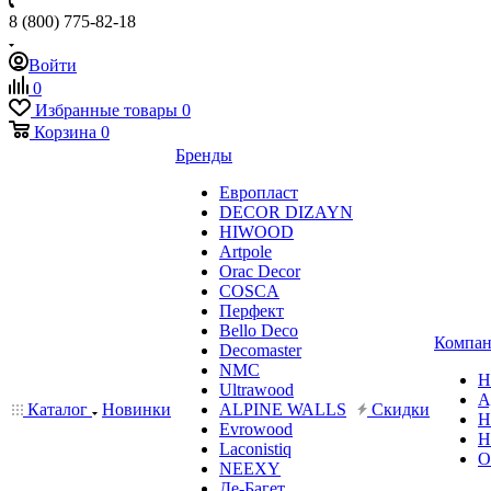
8 (800) 775-82-18
Войти
0
Избранные товары
0
Корзина
0
Бренды
Европласт
DECOR DIZAYN
HIWOOD
Artpole
Orac Decor
COSCA
Перфект
Bello Deco
Компан
Decomaster
NMС
Н
Ultrawood
А
Каталог
Новинки
ALPINE WALLS
Скидки
Н
Evrowood
Н
Laconistiq
О
NEEXY
Де-Багет