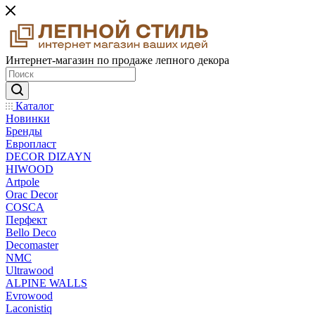
Интернет-магазин по продаже лепного декора
Каталог
Новинки
Бренды
Европласт
DECOR DIZAYN
HIWOOD
Artpole
Orac Decor
COSCA
Перфект
Bello Deco
Decomaster
NMС
Ultrawood
ALPINE WALLS
Evrowood
Laconistiq