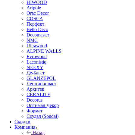
HIWOOD
Artpole
Orac Decor
COSCA
Перфект
Bello Deco
Decomaster
NMС
Ultrawood
ALPINE WALLS
Evrowood
Laconistiq
NEEXY
Де-Багет
GLANZEPOL
Лепнинапласт
Архитек
CERALITE
Decorus
Оптимал Декор
Формат
Соудал (Soudal)
Скидки
Компания
Назад