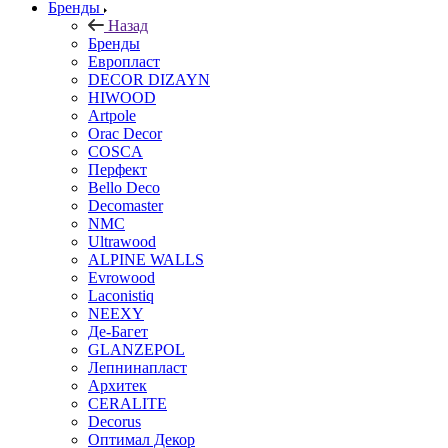
Бренды
Назад
Бренды
Европласт
DECOR DIZAYN
HIWOOD
Artpole
Orac Decor
COSCA
Перфект
Bello Deco
Decomaster
NMС
Ultrawood
ALPINE WALLS
Evrowood
Laconistiq
NEEXY
Де-Багет
GLANZEPOL
Лепнинапласт
Архитек
CERALITE
Decorus
Оптимал Декор