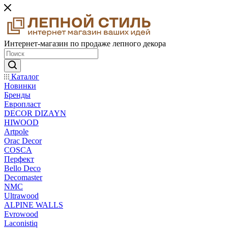
Интернет-магазин по продаже лепного декора
Каталог
Новинки
Бренды
Европласт
DECOR DIZAYN
HIWOOD
Artpole
Orac Decor
COSCA
Перфект
Bello Deco
Decomaster
NMС
Ultrawood
ALPINE WALLS
Evrowood
Laconistiq