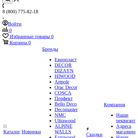
8 (800) 775-82-18
Войти
0
Избранные товары
0
Корзина
0
Бренды
Европласт
DECOR
DIZAYN
HIWOOD
Artpole
Orac Decor
COSCA
Перфект
Bello Deco
Компания
Decomaster
NMС
Наши
Ultrawood
реквизит
ALPINE
Адреса
Каталог
Новинки
WALLS
магазинов
Скидки
Evrowood
Наши