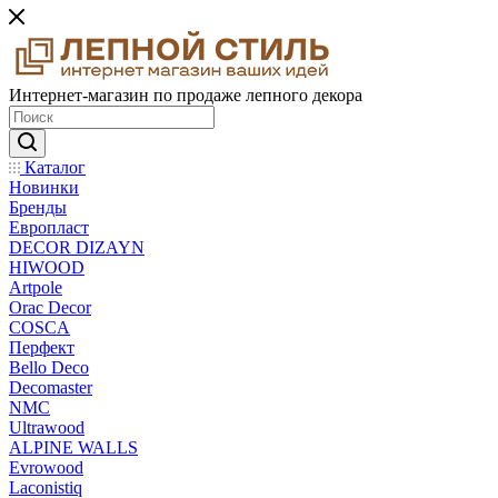
Интернет-магазин по продаже лепного декора
Каталог
Новинки
Бренды
Европласт
DECOR DIZAYN
HIWOOD
Artpole
Orac Decor
COSCA
Перфект
Bello Deco
Decomaster
NMС
Ultrawood
ALPINE WALLS
Evrowood
Laconistiq