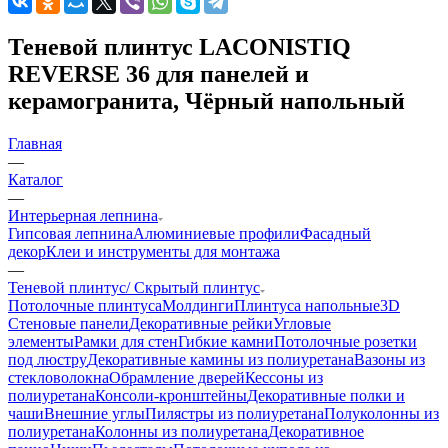
Теневой плинтус LACONISTIQ
REVERSE 36 для панелей и
керамогранита, Чёрный напольный
Главная
—
Каталог
—
Интерьерная лепнина
Гипсовая лепнина
Алюминиевые профили
Фасадный
декор
Клеи и инструменты для монтажа
—
Теневой плинтус/ Скрытый плинтус
Потолочные плинтуса
Молдинги
Плинтуса напольные
3D
Стеновые панели
Декоративные рейки
Угловые
элементы
Рамки для стен
Гибкие камни
Потолочные розетки
под люстру
Декоративные камины из полиуретана
Вазоны из
стекловолокна
Обрамление дверей
Кессоны из
полиуретана
Консоли-кронштейны
Декоративные полки и
чаши
Внешние углы
Пилястры из полиуретана
Полуколонны из
полиуретана
Колонны из полиуретана
Декоративное