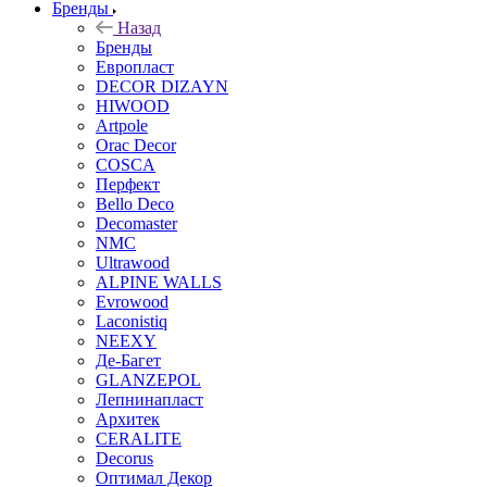
Бренды
Назад
Бренды
Европласт
DECOR DIZAYN
HIWOOD
Artpole
Orac Decor
COSCA
Перфект
Bello Deco
Decomaster
NMС
Ultrawood
ALPINE WALLS
Evrowood
Laconistiq
NEEXY
Де-Багет
GLANZEPOL
Лепнинапласт
Архитек
CERALITE
Decorus
Оптимал Декор