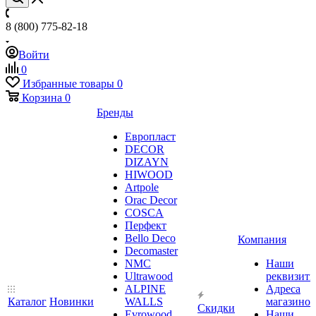
8 (800) 775-82-18
Войти
0
Избранные товары
0
Корзина
0
Бренды
Европласт
DECOR
DIZAYN
HIWOOD
Artpole
Orac Decor
COSCA
Перфект
Bello Deco
Компания
Decomaster
NMС
Наши
Ultrawood
реквизит
ALPINE
Адреса
Каталог
Новинки
WALLS
магазинов
Скидки
Evrowood
Наши