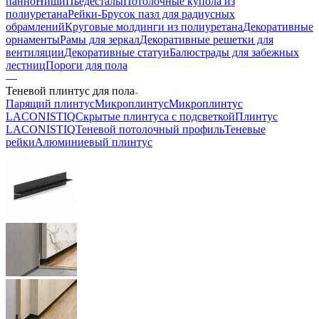
панно
Ниши
Пьедесталы
Потолочные купола из
полиуретана
Рейки-Брусок пазл для радиусных
обрамлений
Круговые молдинги из полиуретана
Декоративные
орнаменты
Рамы для зеркал
Декоративные решетки для
вентиляции
Декоративные статуи
Балюстрады для забежных
лестниц
Пороги для пола
—
Теневой плинтус для пола
Парящий плинтус
Микроплинтус
Микроплинтус
LACONISTIQ
Скрытые плинтуса с подсветкой
Плинтус
LACONISTIQ
Теневой потолочный профиль
Теневые
рейки
Алюминиевый плинтус