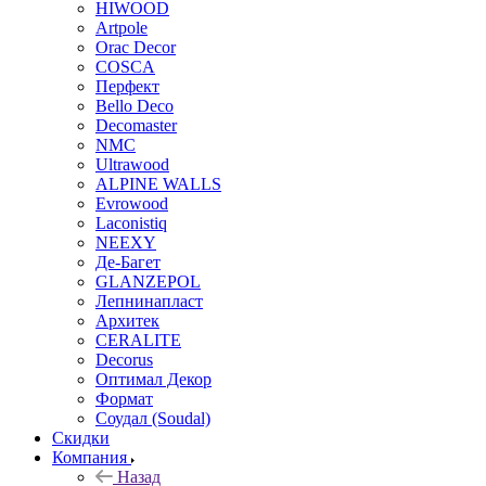
HIWOOD
Artpole
Orac Decor
COSCA
Перфект
Bello Deco
Decomaster
NMС
Ultrawood
ALPINE WALLS
Evrowood
Laconistiq
NEEXY
Де-Багет
GLANZEPOL
Лепнинапласт
Архитек
CERALITE
Decorus
Оптимал Декор
Формат
Соудал (Soudal)
Скидки
Компания
Назад