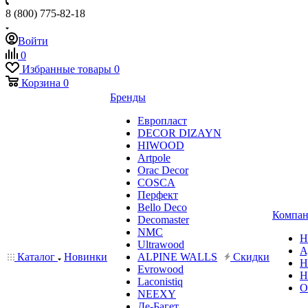
8 (800) 775-82-18
Войти
0
Избранные товары
0
Корзина
0
Бренды
Европласт
DECOR DIZAYN
HIWOOD
Artpole
Orac Decor
COSCA
Перфект
Bello Deco
Компан
Decomaster
NMС
Н
Ultrawood
А
Каталог
Новинки
ALPINE WALLS
Скидки
Н
Evrowood
Н
Laconistiq
О
NEEXY
Де-Багет