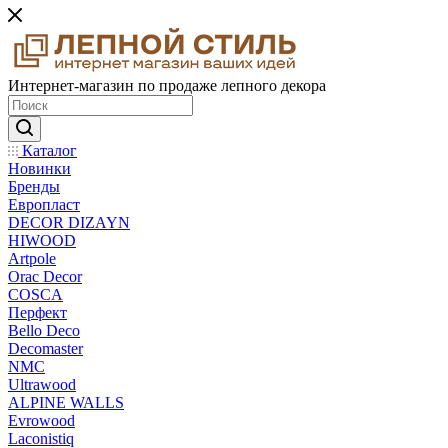
Интернет-магазин по продаже лепного декора
Каталог
Новинки
Бренды
Европласт
DECOR DIZAYN
HIWOOD
Artpole
Orac Decor
COSCA
Перфект
Bello Deco
Decomaster
NMС
Ultrawood
ALPINE WALLS
Evrowood
Laconistiq