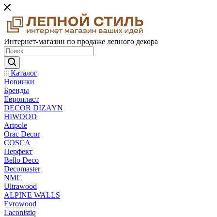
Интернет-магазин по продаже лепного декора
Каталог
Новинки
Бренды
Европласт
DECOR DIZAYN
HIWOOD
Artpole
Orac Decor
COSCA
Перфект
Bello Deco
Decomaster
NMС
Ultrawood
ALPINE WALLS
Evrowood
Laconistiq