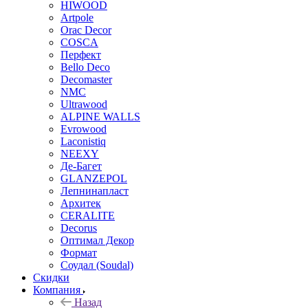
HIWOOD
Artpole
Orac Decor
COSCA
Перфект
Bello Deco
Decomaster
NMС
Ultrawood
ALPINE WALLS
Evrowood
Laconistiq
NEEXY
Де-Багет
GLANZEPOL
Лепнинапласт
Архитек
CERALITE
Decorus
Оптимал Декор
Формат
Соудал (Soudal)
Скидки
Компания
Назад