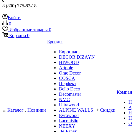
8 (800) 775-82-18
Войти
0
Избранные товары
0
Корзина
0
Бренды
Европласт
DECOR DIZAYN
HIWOOD
Artpole
Orac Decor
COSCA
Перфект
Bello Deco
Компан
Decomaster
NMС
Н
Ultrawood
А
Каталог
Новинки
ALPINE WALLS
Скидки
Н
Evrowood
Н
Laconistiq
О
NEEXY
Де-Багет