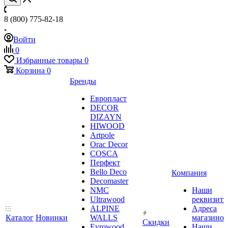
8 (800) 775-82-18
Войти
0
Избранные товары
0
Корзина
0
Бренды
Европласт
DECOR
DIZAYN
HIWOOD
Artpole
Orac Decor
COSCA
Перфект
Bello Deco
Компания
Decomaster
NMС
Наши
Ultrawood
реквизит
ALPINE
Адреса
Каталог
Новинки
WALLS
магазинов
Скидки
Evrowood
Наши