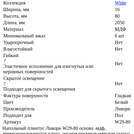
Коллекция
White
Ширина, мм
16
Высота, мм
80
Длина, мм
2050
Материал
МДФ
Минимальный заказ
6 шт
Ударопрочный
Нет
Влагостойкий
Нет
Гибкий
?
Нет
Эластичное исполнение для изогнутых или
неровных поверхностей
Скрытое освещение
?
Нет
Подходит для скрытого освещения
Фактура поверхности
Гладкая
Цвет
Белый
Производитель
Ликорн
Подходит для
Пол
Артикул
W29-80
Напольный плинтус Ликорн W29-80 основа -мдф,
древесноволокнистая плита, изготавливаемая методом сухого