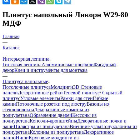
Плинтус напольный Ликорн W29-80
МДФ
Главная
—
Каталог
—
Интерьерная лепнина
Гипсовая лепнина
Алюминиевые профили
Фасадный
декор
Клеи и инструменты для монтажа
—
Плинтуса напольные
Потолочные плинтуса
Молдинги
3D Стеновые
панели
Декоративные рейки
Теневой плинтус/ Скрытый
плинтус
Угловые элементы
Рамки для стен
Гибкие
камни
Потолочные розетки под люстру
Вазоны из
стекловолокна
Декоративные камины из
полиуретана
Обрамление дверей
Кессоны из
полиуретана
Консоли-кронштейны
Декоративные полки и
чаши
Пилястры из полиуретана
Внешние углы
Полуколонны из
полиуретана
Колонны из полиуретана
Декоративное
панно
Ниши
Круговые молдинги из