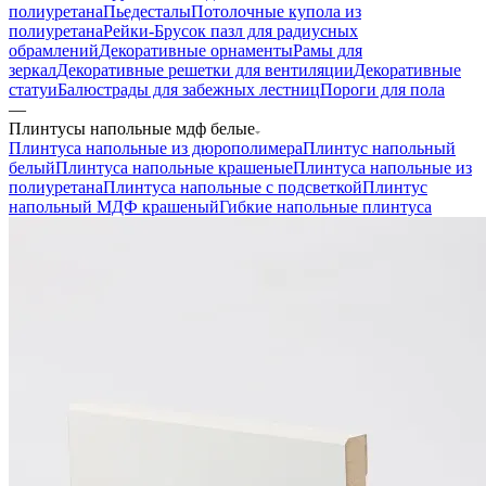
полиуретана
Пьедесталы
Потолочные купола из
полиуретана
Рейки-Брусок пазл для радиусных
обрамлений
Декоративные орнаменты
Рамы для
зеркал
Декоративные решетки для вентиляции
Декоративные
статуи
Балюстрады для забежных лестниц
Пороги для пола
—
Плинтусы напольные мдф белые
Плинтуса напольные из дюрополимера
Плинтус напольный
белый
Плинтуса напольные крашеные
Плинтуса напольные из
полиуретана
Плинтуса напольные с подсветкой
Плинтус
напольный МДФ крашеный
Гибкие напольные плинтуса