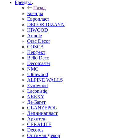
Бренды
Назад
Бренды
Европласт
DECOR DIZAYN
HIWOOD
Artpole
Orac Decor
COSCA
Перфект
Bello Deco
Decomaster
NMС
Ultrawood
ALPINE WALLS
Evrowood
Laconistiq
NEEXY
Де-Багет
GLANZEPOL
Лепнинапласт
Архитек
CERALITE
Decorus
Оптимал Декор