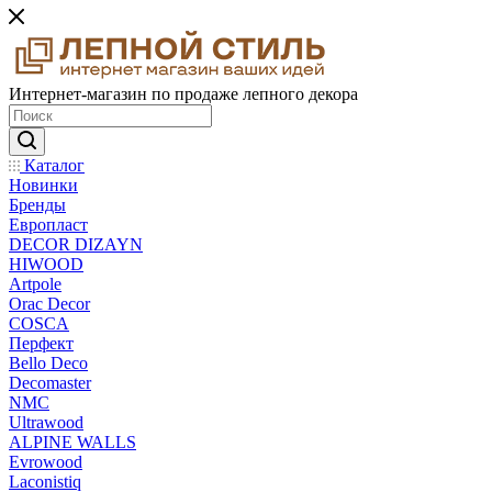
Интернет-магазин по продаже лепного декора
Каталог
Новинки
Бренды
Европласт
DECOR DIZAYN
HIWOOD
Artpole
Orac Decor
COSCA
Перфект
Bello Deco
Decomaster
NMС
Ultrawood
ALPINE WALLS
Evrowood
Laconistiq