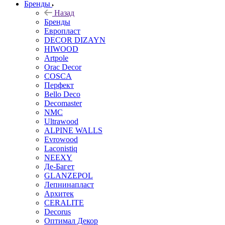
Бренды
Назад
Бренды
Европласт
DECOR DIZAYN
HIWOOD
Artpole
Orac Decor
COSCA
Перфект
Bello Deco
Decomaster
NMС
Ultrawood
ALPINE WALLS
Evrowood
Laconistiq
NEEXY
Де-Багет
GLANZEPOL
Лепнинапласт
Архитек
CERALITE
Decorus
Оптимал Декор