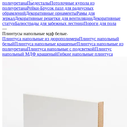
полиуретана
Пьедесталы
Потолочные купола из
полиуретана
Рейки-Брусок пазл для радиусных
обрамлений
Декоративные орнаменты
Рамы для
зеркал
Декоративные решетки для вентиляции
Декоративные
статуи
Балюстрады для забежных лестниц
Пороги для пола
—
Плинтусы напольные мдф белые
Плинтуса напольные из дюрополимера
Плинтус напольный
белый
Плинтуса напольные крашеные
Плинтуса напольные из
полиуретана
Плинтуса напольные с подсветкой
Плинтус
напольный МДФ крашеный
Гибкие напольные плинтуса