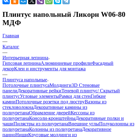
Плинтус напольный Ликорн W06-80
МДФ
Главная
—
Каталог
—
Интерьерная лепнина
Гипсовая лепнина
Алюминиевые профили
Фасадный
декор
Клеи и инструменты для монтажа
—
Плинтуса напольные
Потолочные плинтуса
Молдинги
3D Стеновые
панели
Декоративные рейки
Теневой плинтус/ Скрытый
плинтус
Угловые элементы
Рамки для стен
Гибкие
камни
Потолочные розетки под люстру
Вазоны из
стекловолокна
Декоративные камины из
полиуретана
Обрамление дверей
Кессоны из
полиуретана
Консоли-кронштейны
Декоративные полки и
чаши
Пилястры из полиуретана
Внешние углы
Полуколонны из
полиуретана
Колонны из полиуретана
Декоративное
панно
Ниши
Круговые молдинги из