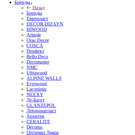
Бренды
Назад
Бренды
Европласт
DECOR DIZAYN
HIWOOD
Artpole
Orac Decor
COSCA
Перфект
Bello Deco
Decomaster
NMС
Ultrawood
ALPINE WALLS
Evrowood
Laconistiq
NEEXY
Де-Багет
GLANZEPOL
Лепнинапласт
Архитек
CERALITE
Decorus
Оптимал Декор