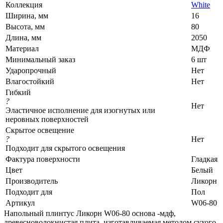
Коллекция
White
Ширина, мм
16
Высота, мм
80
Длина, мм
2050
Материал
МДФ
Минимальный заказ
6 шт
Ударопрочный
Нет
Влагостойкий
Нет
Гибкий
?
Нет
Эластичное исполнение для изогнутых или
неровных поверхностей
Скрытое освещение
?
Нет
Подходит для скрытого освещения
Фактура поверхности
Гладкая
Цвет
Белый
Производитель
Ликорн
Подходит для
Пол
Артикул
W06-80
Напольный плинтус Ликорн W06-80 основа -мдф,
древесноволокнистая плита, изготавливаемая методом сухого