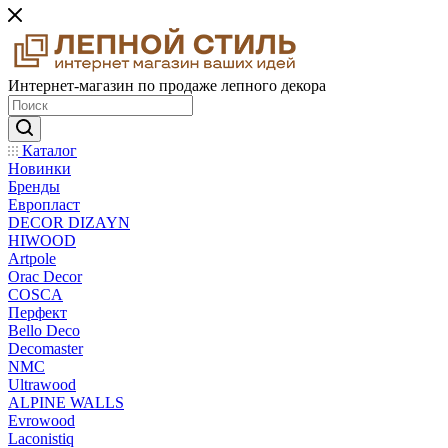
Интернет-магазин по продаже лепного декора
Каталог
Новинки
Бренды
Европласт
DECOR DIZAYN
HIWOOD
Artpole
Orac Decor
COSCA
Перфект
Bello Deco
Decomaster
NMС
Ultrawood
ALPINE WALLS
Evrowood
Laconistiq