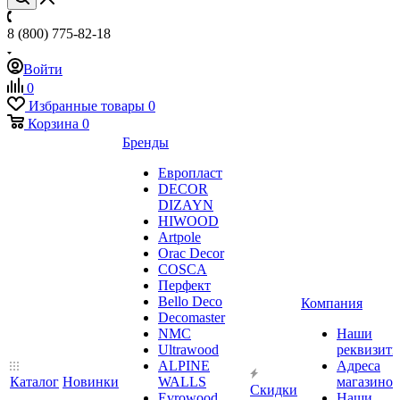
8 (800) 775-82-18
Войти
0
Избранные товары
0
Корзина
0
Бренды
Европласт
DECOR
DIZAYN
HIWOOD
Artpole
Orac Decor
COSCA
Перфект
Bello Deco
Компания
Decomaster
NMС
Наши
Ultrawood
реквизит
ALPINE
Адреса
Каталог
Новинки
WALLS
магазинов
Скидки
Evrowood
Наши