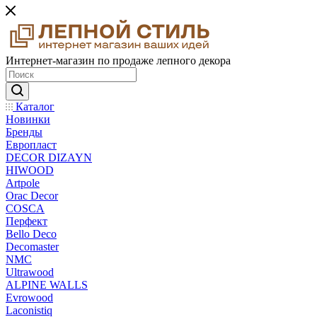
Интернет-магазин по продаже лепного декора
Каталог
Новинки
Бренды
Европласт
DECOR DIZAYN
HIWOOD
Artpole
Orac Decor
COSCA
Перфект
Bello Deco
Decomaster
NMС
Ultrawood
ALPINE WALLS
Evrowood
Laconistiq