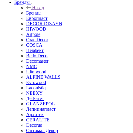
Бренды
Назад
Бренды
Европласт
DECOR DIZAYN
HIWOOD
Artpole
Orac Decor
COSCA
Перфект
Bello Deco
Decomaster
NMС
Ultrawood
ALPINE WALLS
Evrowood
Laconistiq
NEEXY
Де-Багет
GLANZEPOL
Лепнинапласт
Архитек
CERALITE
Decorus
Оптимал Декор