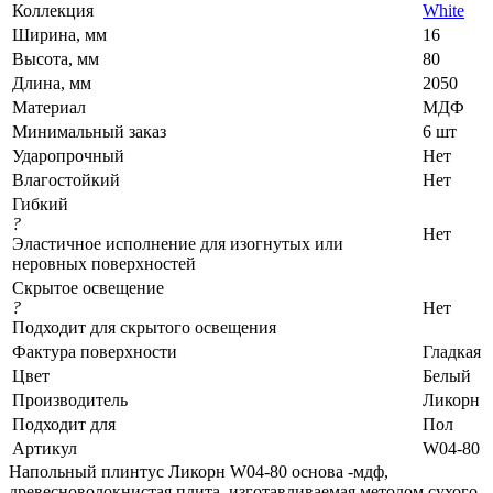
Коллекция
White
Ширина, мм
16
Высота, мм
80
Длина, мм
2050
Материал
МДФ
Минимальный заказ
6 шт
Ударопрочный
Нет
Влагостойкий
Нет
Гибкий
?
Нет
Эластичное исполнение для изогнутых или
неровных поверхностей
Скрытое освещение
?
Нет
Подходит для скрытого освещения
Фактура поверхности
Гладкая
Цвет
Белый
Производитель
Ликорн
Подходит для
Пол
Артикул
W04-80
Напольный плинтус Ликорн W04-80 основа -мдф,
древесноволокнистая плита, изготавливаемая методом сухого