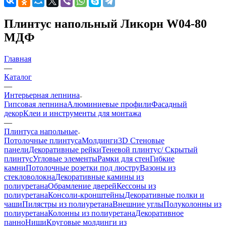
Плинтус напольный Ликорн W04-80
МДФ
Главная
—
Каталог
—
Интерьерная лепнина
Гипсовая лепнина
Алюминиевые профили
Фасадный
декор
Клеи и инструменты для монтажа
—
Плинтуса напольные
Потолочные плинтуса
Молдинги
3D Стеновые
панели
Декоративные рейки
Теневой плинтус/ Скрытый
плинтус
Угловые элементы
Рамки для стен
Гибкие
камни
Потолочные розетки под люстру
Вазоны из
стекловолокна
Декоративные камины из
полиуретана
Обрамление дверей
Кессоны из
полиуретана
Консоли-кронштейны
Декоративные полки и
чаши
Пилястры из полиуретана
Внешние углы
Полуколонны из
полиуретана
Колонны из полиуретана
Декоративное
панно
Ниши
Круговые молдинги из