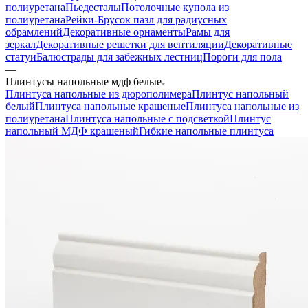
полиуретана
Пьедесталы
Потолочные купола из
полиуретана
Рейки-Брусок пазл для радиусных
обрамлений
Декоративные орнаменты
Рамы для
зеркал
Декоративные решетки для вентиляции
Декоративные
статуи
Балюстрады для забежных лестниц
Пороги для пола
—
Плинтусы напольные мдф белые
Плинтуса напольные из дюрополимера
Плинтус напольный
белый
Плинтуса напольные крашеные
Плинтуса напольные из
полиуретана
Плинтуса напольные с подсветкой
Плинтус
напольный МДФ крашеный
Гибкие напольные плинтуса