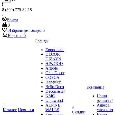
8 (800) 775-82-18
Войти
0
Избранные товары
0
Корзина
0
Бренды
Европласт
DECOR
DIZAYN
HIWOOD
Artpole
Orac Decor
COSCA
Перфект
Bello Deco
Компания
Decomaster
NMС
Наши
Ultrawood
реквизит
ALPINE
Адреса
Каталог
Новинки
WALLS
магазинов
Скидки
Evrowood
Наши