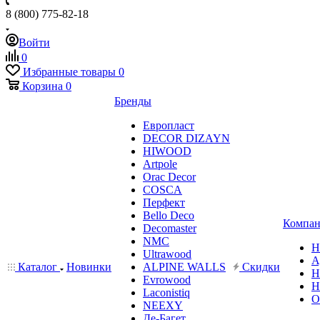
8 (800) 775-82-18
Войти
0
Избранные товары
0
Корзина
0
Бренды
Европласт
DECOR DIZAYN
HIWOOD
Artpole
Orac Decor
COSCA
Перфект
Bello Deco
Компан
Decomaster
NMС
Н
Ultrawood
А
Каталог
Новинки
ALPINE WALLS
Скидки
Н
Evrowood
Н
Laconistiq
О
NEEXY
Де-Багет