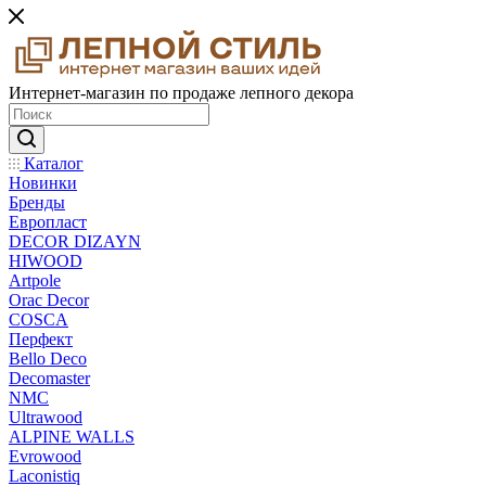
Интернет-магазин по продаже лепного декора
Каталог
Новинки
Бренды
Европласт
DECOR DIZAYN
HIWOOD
Artpole
Orac Decor
COSCA
Перфект
Bello Deco
Decomaster
NMС
Ultrawood
ALPINE WALLS
Evrowood
Laconistiq