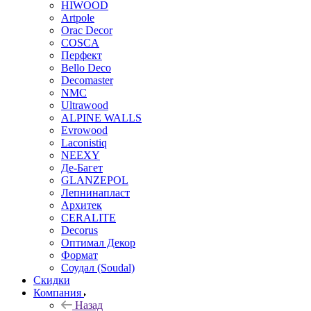
HIWOOD
Artpole
Orac Decor
COSCA
Перфект
Bello Deco
Decomaster
NMС
Ultrawood
ALPINE WALLS
Evrowood
Laconistiq
NEEXY
Де-Багет
GLANZEPOL
Лепнинапласт
Архитек
CERALITE
Decorus
Оптимал Декор
Формат
Соудал (Soudal)
Скидки
Компания
Назад