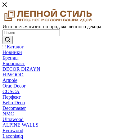
Интернет-магазин по продаже лепного декора
Каталог
Новинки
Бренды
Европласт
DECOR DIZAYN
HIWOOD
Artpole
Orac Decor
COSCA
Перфект
Bello Deco
Decomaster
NMС
Ultrawood
ALPINE WALLS
Evrowood
Laconistiq