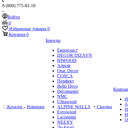
8 (800) 775-82-18
Войти
0
Избранные товары
0
Корзина
0
Бренды
Европласт
DECOR DIZAYN
HIWOOD
Artpole
Orac Decor
COSCA
Перфект
Bello Deco
Компан
Decomaster
NMС
Н
Ultrawood
А
Каталог
Новинки
ALPINE WALLS
Скидки
Н
Evrowood
Н
Laconistiq
О
NEEXY
Де-Багет