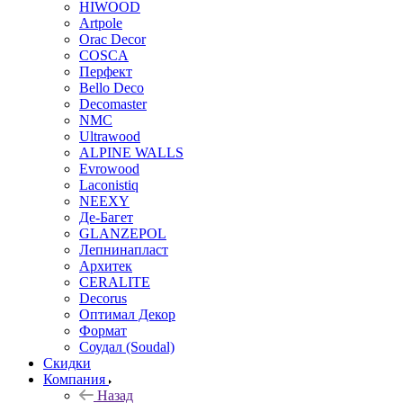
HIWOOD
Artpole
Orac Decor
COSCA
Перфект
Bello Deco
Decomaster
NMС
Ultrawood
ALPINE WALLS
Evrowood
Laconistiq
NEEXY
Де-Багет
GLANZEPOL
Лепнинапласт
Архитек
CERALITE
Decorus
Оптимал Декор
Формат
Соудал (Soudal)
Скидки
Компания
Назад