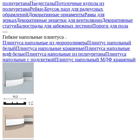
полиуретана
Пьедесталы
Потолочные купола из
полиуретана
Рейки-Брусок пазл для радиусных
обрамлений
Декоративные орнаменты
Рамы для
зеркал
Декоративные решетки для вентиляции
Декоративные
статуи
Балюстрады для забежных лестниц
Пороги для пола
—
Гибкие напольные плинтуса
Плинтуса напольные из дюрополимера
Плинтус напольный
белый
Плинтуса напольные крашеные
Плинтуса напольные
мдф белые
Плинтуса напольные из полиуретана
Плинтуса
напольные с подсветкой
Плинтус напольный МДФ крашеный