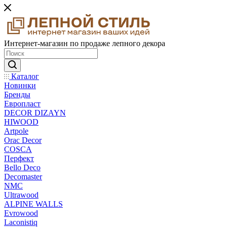
Интернет-магазин по продаже лепного декора
Каталог
Новинки
Бренды
Европласт
DECOR DIZAYN
HIWOOD
Artpole
Orac Decor
COSCA
Перфект
Bello Deco
Decomaster
NMС
Ultrawood
ALPINE WALLS
Evrowood
Laconistiq