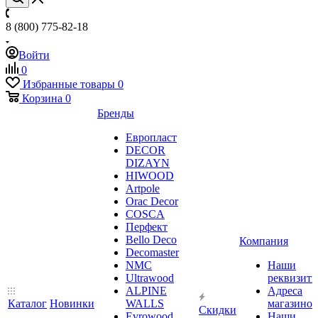
8 (800) 775-82-18
Войти
0
Избранные товары
0
Корзина
0
Бренды
Европласт
DECOR
DIZAYN
HIWOOD
Artpole
Orac Decor
COSCA
Перфект
Bello Deco
Компания
Decomaster
NMС
Наши
Ultrawood
реквизит
ALPINE
Адреса
Каталог
Новинки
WALLS
магазинов
Скидки
Evrowood
Наши