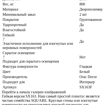
Вес, кг
800
Материал
Дюрополимер
Минимальный заказ
2 шт
Покрытие
Грунтованное
Ударопрочный
Да
Влагостойкий
Да
Гибкий
?
Да
Эластичное исполнение для изогнутых или
неровных поверхностей
Скрытое освещение
?
Нет
Подходит для скрытого освещения
Фактура поверхности
Гладкая
Цвет
Белый
Производитель
Orac Decor
Подходит для
Интерьер
Артикул
SX163F
Перейти к началу галереи изображений
Гибкая версия SX163. Наш самый простой плинтус является
частью семейства SQUARE. Круглые стены или изогнутые
поверхности не представляют никакой трудности для