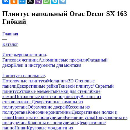
Плинтус напольный Orac Decor SX 163
Гибкий
Главная
—
Каталог
—
Интерьерная лепнина
Гипсовая лепнина
Алюминиевые профили
Фасадный
декор
Клеи и инструменты для монтажа
—
Плинтуса напольные
Потолочные плинтуса
Молдинги
3D Стеновые
панели
Декоративные рейки
Теневой плинтус/ Скрытый
плинтус
Угловые элементы
Рамки для стен
Гибкие
камни
Потолочные розетки под люстру
Вазоны из
стекловолокна
Декоративные камины из
полиуретана
Обрамление дверей
Кессоны из
полиуретана
Консоли-кронштейны
Декоративные полки и
чаши
Пилястры из полиуретана
Внешние углы
Полуколонны из
полиуретана
Колонны из полиуретана
Декоративное
панно
Ниши
Круговые молдинги из