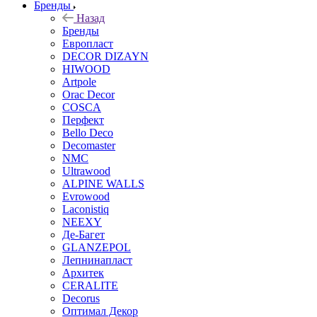
Бренды
Назад
Бренды
Европласт
DECOR DIZAYN
HIWOOD
Artpole
Orac Decor
COSCA
Перфект
Bello Deco
Decomaster
NMС
Ultrawood
ALPINE WALLS
Evrowood
Laconistiq
NEEXY
Де-Багет
GLANZEPOL
Лепнинапласт
Архитек
CERALITE
Decorus
Оптимал Декор