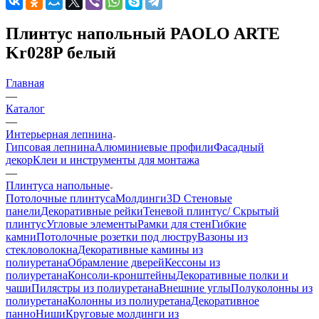
Плинтус напольный PAOLO ARTE
Kr028P белый
Главная
—
Каталог
—
Интерьерная лепнина
Гипсовая лепнина
Алюминиевые профили
Фасадный
декор
Клеи и инструменты для монтажа
—
Плинтуса напольные
Потолочные плинтуса
Молдинги
3D Стеновые
панели
Декоративные рейки
Теневой плинтус/ Скрытый
плинтус
Угловые элементы
Рамки для стен
Гибкие
камни
Потолочные розетки под люстру
Вазоны из
стекловолокна
Декоративные камины из
полиуретана
Обрамление дверей
Кессоны из
полиуретана
Консоли-кронштейны
Декоративные полки и
чаши
Пилястры из полиуретана
Внешние углы
Полуколонны из
полиуретана
Колонны из полиуретана
Декоративное
панно
Ниши
Круговые молдинги из