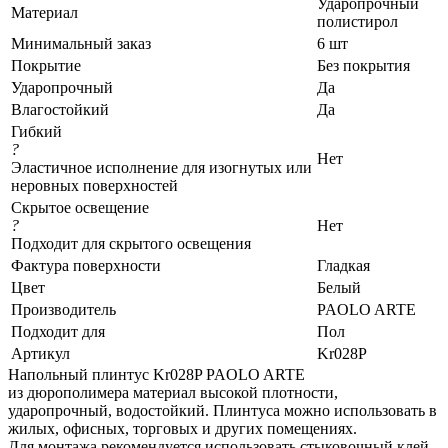
Ударопрочный
Материал
полистирол
Минимальный заказ
6 шт
Покрытие
Без покрытия
Ударопрочный
Да
Влагостойкий
Да
Гибкий
?
Нет
Эластичное исполнение для изогнутых или
неровных поверхностей
Скрытое освещение
?
Нет
Подходит для скрытого освещения
Фактура поверхности
Гладкая
Цвет
Белый
Производитель
PAOLO ARTE
Подходит для
Пол
Артикул
Kr028P
Напольный плинтус Kr028P PAOLO ARTE
из дюрополимера материал высокой плотности,
ударопрочный, водостойкий. Плинтуса можно использовать в
жилых, офисных, торговых и других помещениях.
Для монтажа рекомендуется использовать стыковочный клей.