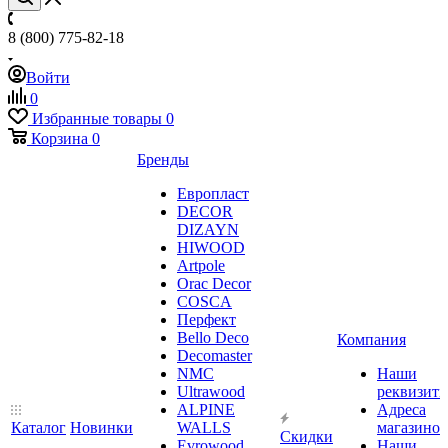
8 (800) 775-82-18
Войти
0
Избранные товары
0
Корзина
0
Бренды
Европласт
DECOR
DIZAYN
HIWOOD
Artpole
Orac Decor
COSCA
Перфект
Bello Deco
Компания
Decomaster
NMС
Наши
Ultrawood
реквизит
ALPINE
Адреса
Каталог
Новинки
WALLS
магазинов
Скидки
Evrowood
Наши