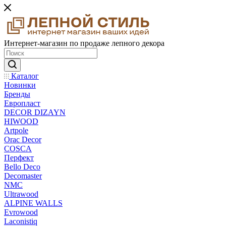
Интернет-магазин по продаже лепного декора
Каталог
Новинки
Бренды
Европласт
DECOR DIZAYN
HIWOOD
Artpole
Orac Decor
COSCA
Перфект
Bello Deco
Decomaster
NMС
Ultrawood
ALPINE WALLS
Evrowood
Laconistiq