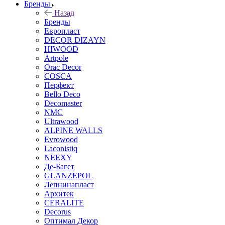
Бренды
Назад
Бренды
Европласт
DECOR DIZAYN
HIWOOD
Artpole
Orac Decor
COSCA
Перфект
Bello Deco
Decomaster
NMС
Ultrawood
ALPINE WALLS
Evrowood
Laconistiq
NEEXY
Де-Багет
GLANZEPOL
Лепнинапласт
Архитек
CERALITE
Decorus
Оптимал Декор