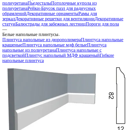
полиуретана
Пьедесталы
Потолочные купола из
полиуретана
Рейки-Брусок пазл для радиусных
обрамлений
Декоративные орнаменты
Рамы для
зеркал
Декоративные решетки для вентиляции
Декоративные
статуи
Балюстрады для забежных лестниц
Пороги для пола
—
Белые напольные плинтусы
Плинтуса напольные из дюрополимера
Плинтуса напольные
крашеные
Плинтуса напольные мдф белые
Плинтуса
напольные из полиуретана
Плинтуса напольные с
подсветкой
Плинтус напольный МДФ крашеный
Гибкие
напольные плинтуса