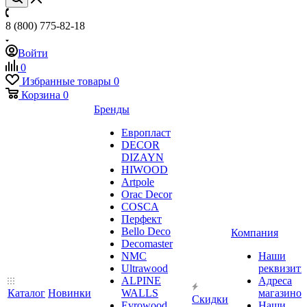
8 (800) 775-82-18
Войти
0
Избранные товары
0
Корзина
0
Бренды
Европласт
DECOR
DIZAYN
HIWOOD
Artpole
Orac Decor
COSCA
Перфект
Bello Deco
Компания
Decomaster
NMС
Наши
Ultrawood
реквизит
ALPINE
Адреса
Каталог
Новинки
WALLS
магазинов
Скидки
Evrowood
Наши