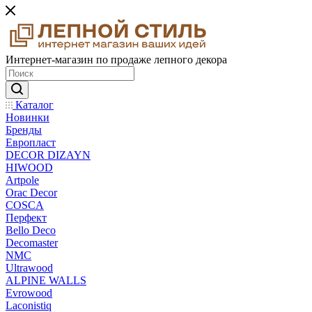
Интернет-магазин по продаже лепного декора
Каталог
Новинки
Бренды
Европласт
DECOR DIZAYN
HIWOOD
Artpole
Orac Decor
COSCA
Перфект
Bello Deco
Decomaster
NMС
Ultrawood
ALPINE WALLS
Evrowood
Laconistiq