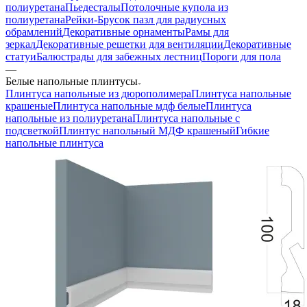
полиуретана
Пьедесталы
Потолочные купола из
полиуретана
Рейки-Брусок пазл для радиусных
обрамлений
Декоративные орнаменты
Рамы для
зеркал
Декоративные решетки для вентиляции
Декоративные
статуи
Балюстрады для забежных лестниц
Пороги для пола
—
Белые напольные плинтусы
Плинтуса напольные из дюрополимера
Плинтуса напольные
крашеные
Плинтуса напольные мдф белые
Плинтуса
напольные из полиуретана
Плинтуса напольные с
подсветкой
Плинтус напольный МДФ крашеный
Гибкие
напольные плинтуса