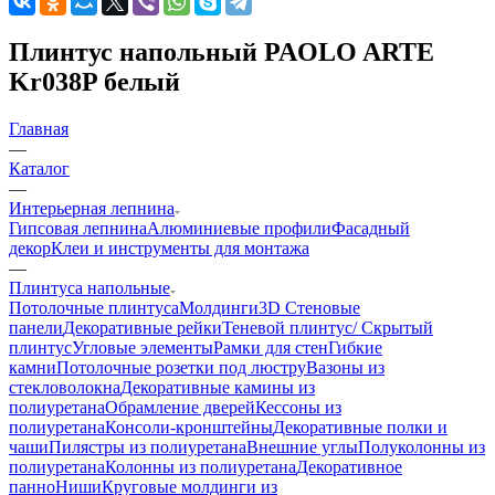
Плинтус напольный PAOLO ARTE
Kr038P белый
Главная
—
Каталог
—
Интерьерная лепнина
Гипсовая лепнина
Алюминиевые профили
Фасадный
декор
Клеи и инструменты для монтажа
—
Плинтуса напольные
Потолочные плинтуса
Молдинги
3D Стеновые
панели
Декоративные рейки
Теневой плинтус/ Скрытый
плинтус
Угловые элементы
Рамки для стен
Гибкие
камни
Потолочные розетки под люстру
Вазоны из
стекловолокна
Декоративные камины из
полиуретана
Обрамление дверей
Кессоны из
полиуретана
Консоли-кронштейны
Декоративные полки и
чаши
Пилястры из полиуретана
Внешние углы
Полуколонны из
полиуретана
Колонны из полиуретана
Декоративное
панно
Ниши
Круговые молдинги из