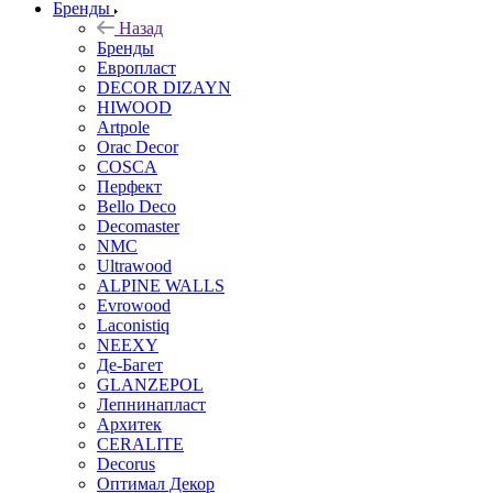
Бренды
Назад
Бренды
Европласт
DECOR DIZAYN
HIWOOD
Artpole
Orac Decor
COSCA
Перфект
Bello Deco
Decomaster
NMС
Ultrawood
ALPINE WALLS
Evrowood
Laconistiq
NEEXY
Де-Багет
GLANZEPOL
Лепнинапласт
Архитек
CERALITE
Decorus
Оптимал Декор