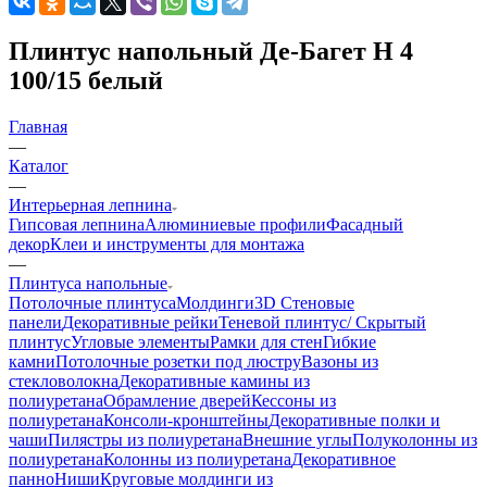
Плинтус напольный Де-Багет Н 4
100/15 белый
Главная
—
Каталог
—
Интерьерная лепнина
Гипсовая лепнина
Алюминиевые профили
Фасадный
декор
Клеи и инструменты для монтажа
—
Плинтуса напольные
Потолочные плинтуса
Молдинги
3D Стеновые
панели
Декоративные рейки
Теневой плинтус/ Скрытый
плинтус
Угловые элементы
Рамки для стен
Гибкие
камни
Потолочные розетки под люстру
Вазоны из
стекловолокна
Декоративные камины из
полиуретана
Обрамление дверей
Кессоны из
полиуретана
Консоли-кронштейны
Декоративные полки и
чаши
Пилястры из полиуретана
Внешние углы
Полуколонны из
полиуретана
Колонны из полиуретана
Декоративное
панно
Ниши
Круговые молдинги из