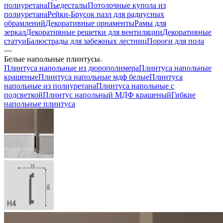
полиуретана
Пьедесталы
Потолочные купола из
полиуретана
Рейки-Брусок пазл для радиусных
обрамлений
Декоративные орнаменты
Рамы для
зеркал
Декоративные решетки для вентиляции
Декоративные
статуи
Балюстрады для забежных лестниц
Пороги для пола
—
Белые напольные плинтусы
Плинтуса напольные из дюрополимера
Плинтуса напольные
крашеные
Плинтуса напольные мдф белые
Плинтуса
напольные из полиуретана
Плинтуса напольные с
подсветкой
Плинтус напольный МДФ крашеный
Гибкие
напольные плинтуса