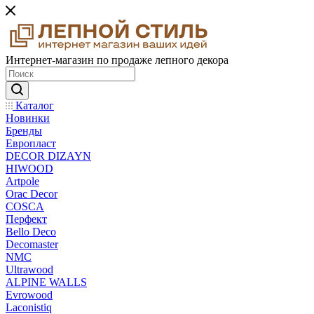
Интернет-магазин по продаже лепного декора
Каталог
Новинки
Бренды
Европласт
DECOR DIZAYN
HIWOOD
Artpole
Orac Decor
COSCA
Перфект
Bello Deco
Decomaster
NMС
Ultrawood
ALPINE WALLS
Evrowood
Laconistiq