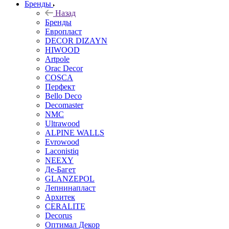
Бренды
Назад
Бренды
Европласт
DECOR DIZAYN
HIWOOD
Artpole
Orac Decor
COSCA
Перфект
Bello Deco
Decomaster
NMС
Ultrawood
ALPINE WALLS
Evrowood
Laconistiq
NEEXY
Де-Багет
GLANZEPOL
Лепнинапласт
Архитек
CERALITE
Decorus
Оптимал Декор