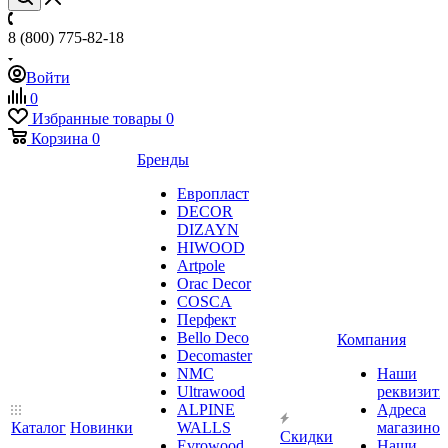
8 (800) 775-82-18
Войти
0
Избранные товары
0
Корзина
0
Бренды
Европласт
DECOR
DIZAYN
HIWOOD
Artpole
Orac Decor
COSCA
Перфект
Bello Deco
Компания
Decomaster
NMС
Наши
Ultrawood
реквизит
ALPINE
Адреса
Каталог
Новинки
WALLS
магазинов
Скидки
Evrowood
Наши