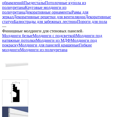
обрамлений
Пьедесталы
Потолочные купола из
полиуретана
Круговые молдинги из
полиуретана
Декоративные орнаменты
Рамы для
зеркал
Декоративные решетки для вентиляции
Декоративные
статуи
Балюстрады для забежных лестниц
Пороги для пола
—
Финишные молдинги для стеновых панелей
Молдинги белые
Молдинги с подсветкой
Молдинги под
натяжные потолки
Молдинги из МДФ
Молдинги под
покраску
Молдинги для панелей крашеные
Гибкие
молдинги
Молдинги из полиуретана