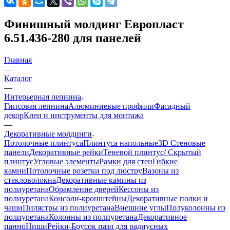
Финишный молдинг Европласт
6.51.436-280 для панелей
Главная
—
Каталог
—
Интерьерная лепнина
Гипсовая лепнина
Алюминиевые профили
Фасадный
декор
Клеи и инструменты для монтажа
—
Декоративные молдинги
Потолочные плинтуса
Плинтуса напольные
3D Стеновые
панели
Декоративные рейки
Теневой плинтус/ Скрытый
плинтус
Угловые элементы
Рамки для стен
Гибкие
камни
Потолочные розетки под люстру
Вазоны из
стекловолокна
Декоративные камины из
полиуретана
Обрамление дверей
Кессоны из
полиуретана
Консоли-кронштейны
Декоративные полки и
чаши
Пилястры из полиуретана
Внешние углы
Полуколонны из
полиуретана
Колонны из полиуретана
Декоративное
панно
Ниши
Рейки-Брусок пазл для радиусных