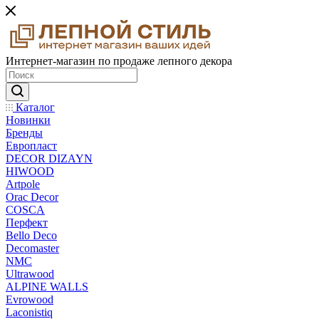
Интернет-магазин по продаже лепного декора
Каталог
Новинки
Бренды
Европласт
DECOR DIZAYN
HIWOOD
Artpole
Orac Decor
COSCA
Перфект
Bello Deco
Decomaster
NMС
Ultrawood
ALPINE WALLS
Evrowood
Laconistiq