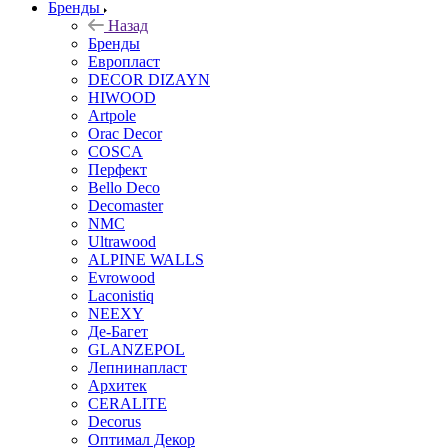
Бренды
Назад
Бренды
Европласт
DECOR DIZAYN
HIWOOD
Artpole
Orac Decor
COSCA
Перфект
Bello Deco
Decomaster
NMС
Ultrawood
ALPINE WALLS
Evrowood
Laconistiq
NEEXY
Де-Багет
GLANZEPOL
Лепнинапласт
Архитек
CERALITE
Decorus
Оптимал Декор