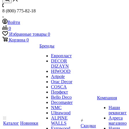
8 (800) 775-82-18
Войти
0
Избранные товары
0
Корзина
0
Бренды
Европласт
DECOR
DIZAYN
HIWOOD
Artpole
Orac Decor
COSCA
Перфект
Bello Deco
Компания
Decomaster
NMС
Наши
Ultrawood
реквизит
ALPINE
Адреса
Каталог
Новинки
WALLS
магазинов
Скидки
Evrowood
Наши