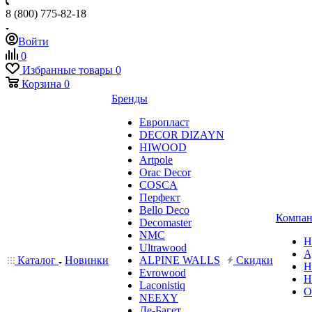
8 (800) 775-82-18
Войти
0
Избранные товары
0
Корзина
0
Бренды
Европласт
DECOR DIZAYN
HIWOOD
Artpole
Orac Decor
COSCA
Перфект
Bello Deco
Компан
Decomaster
NMС
Н
Ultrawood
А
Каталог
Новинки
ALPINE WALLS
Скидки
Н
Evrowood
Н
Laconistiq
О
NEEXY
Де-Багет