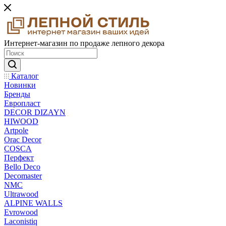
Интернет-магазин по продаже лепного декора
Каталог
Новинки
Бренды
Европласт
DECOR DIZAYN
HIWOOD
Artpole
Orac Decor
COSCA
Перфект
Bello Deco
Decomaster
NMС
Ultrawood
ALPINE WALLS
Evrowood
Laconistiq