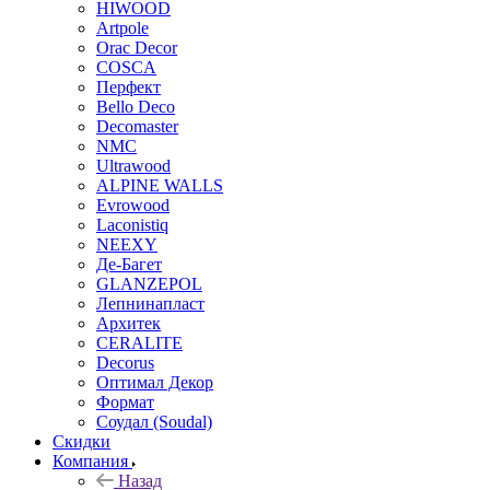
HIWOOD
Artpole
Orac Decor
COSCA
Перфект
Bello Deco
Decomaster
NMС
Ultrawood
ALPINE WALLS
Evrowood
Laconistiq
NEEXY
Де-Багет
GLANZEPOL
Лепнинапласт
Архитек
CERALITE
Decorus
Оптимал Декор
Формат
Соудал (Soudal)
Скидки
Компания
Назад