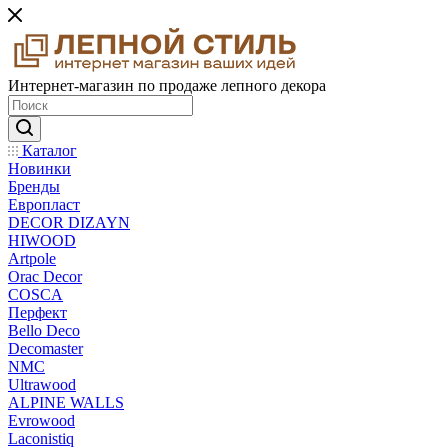
Интернет-магазин по продаже лепного декора
Каталог
Новинки
Бренды
Европласт
DECOR DIZAYN
HIWOOD
Artpole
Orac Decor
COSCA
Перфект
Bello Deco
Decomaster
NMС
Ultrawood
ALPINE WALLS
Evrowood
Laconistiq