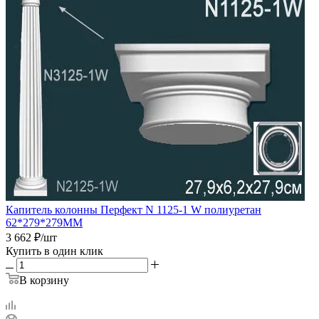
Капитель колонны Перфект N 1125-1 W полиуретан
62*279*279ММ
3 662
₽
/шт
Купить в один клик
В корзину