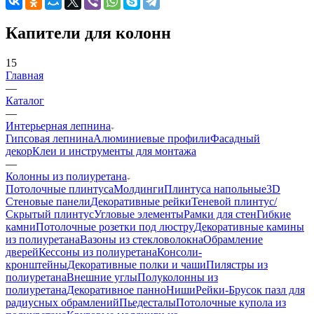
Капители для колонн
15
Главная
—
Каталог
—
Интерьерная лепнина
Гипсовая лепнина
Алюминиевые профили
Фасадный
декор
Клеи и инструменты для монтажа
—
Колонны из полиуретана
Потолочные плинтуса
Молдинги
Плинтуса напольные
3D
Стеновые панели
Декоративные рейки
Теневой плинтус/
Скрытый плинтус
Угловые элементы
Рамки для стен
Гибкие
камни
Потолочные розетки под люстру
Декоративные камины
из полиуретана
Вазоны из стекловолокна
Обрамление
дверей
Кессоны из полиуретана
Консоли-
кронштейны
Декоративные полки и чаши
Пилястры из
полиуретана
Внешние углы
Полуколонны из
полиуретана
Декоративное панно
Ниши
Рейки-Брусок пазл для
радиусных обрамлений
Пьедесталы
Потолочные купола из