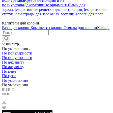
полиуретана
Круговые молдинги из
полиуретана
Декоративные орнаменты
Рамы для
зеркал
Декоративные решетки для вентиляции
Декоративные
статуи
Балюстрады для забежных лестниц
Пороги для пола
—
Капители для колонн
Базы для колонн
Комплекты колонн
Стволы для колонн
Кольца
Фильтр
По умолчанию
По популярности
По популярности
По алфавиту
По алфавиту
По цене
По цене
По умолчанию
По умолчанию