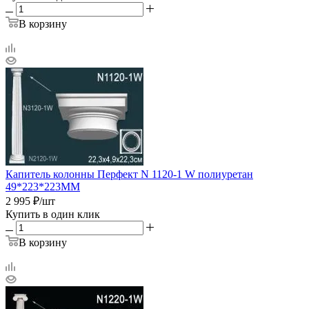
В корзину
Капитель колонны Перфект N 1120-1 W полиуретан
49*223*223ММ
2 995
₽
/шт
Купить в один клик
В корзину