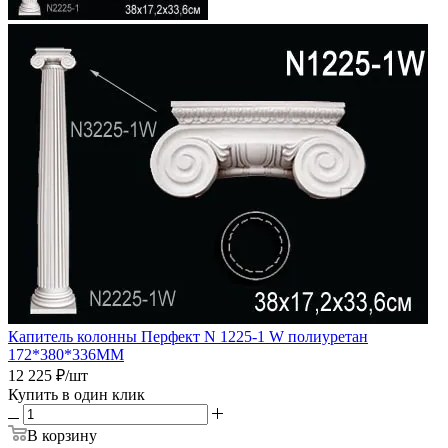
Капитель колонны Перфект N 1225-1 W полиуретан
172*380*336ММ
12 225
₽
/шт
Купить в один клик
В корзину