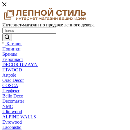
Интернет-магазин по продаже лепного декора
Каталог
Новинки
Бренды
Европласт
DECOR DIZAYN
HIWOOD
Artpole
Orac Decor
COSCA
Перфект
Bello Deco
Decomaster
NMС
Ultrawood
ALPINE WALLS
Evrowood
Laconistiq