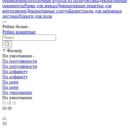
обрамлений
Потолочные купола из полиуретана
Декоративные
орнаменты
Рамы для зеркал
Декоративные решетки для
вентиляции
Декоративные статуи
Балюстрады для забежных
лестниц
Пороги для пола
—
Рейки белые
Рейки крашеные
Фильтр
По умолчанию
По популярности
По популярности
По алфавиту
По алфавиту
По цене
По цене
По умолчанию
По умолчанию