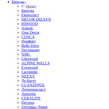
Бренды
Назад
Бренды
Европласт
DECOR DIZAYN
HIWOOD
Artpole
Orac Decor
COSCA
Перфект
Bello Deco
Decomaster
NMС
Ultrawood
ALPINE WALLS
Evrowood
Laconistiq
NEEXY
Де-Багет
GLANZEPOL
Лепнинапласт
Архитек
CERALITE
Decorus
Оптимал Декор