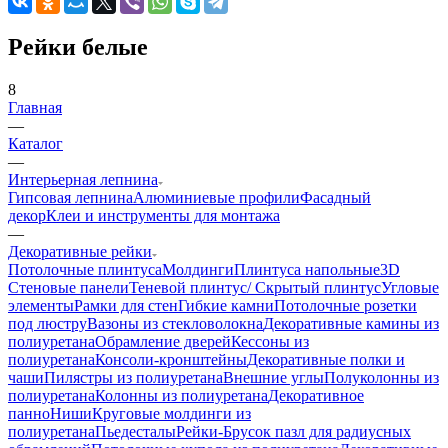
Рейки белые
8
Главная
—
Каталог
—
Интерьерная лепнина
Гипсовая лепнина
Алюминиевые профили
Фасадный
декор
Клеи и инструменты для монтажа
—
Декоративные рейки
Потолочные плинтуса
Молдинги
Плинтуса напольные
3D
Стеновые панели
Теневой плинтус/ Скрытый плинтус
Угловые
элементы
Рамки для стен
Гибкие камни
Потолочные розетки
под люстру
Вазоны из стекловолокна
Декоративные камины из
полиуретана
Обрамление дверей
Кессоны из
полиуретана
Консоли-кронштейны
Декоративные полки и
чаши
Пилястры из полиуретана
Внешние углы
Полуколонны из
полиуретана
Колонны из полиуретана
Декоративное
панно
Ниши
Круговые молдинги из
полиуретана
Пьедесталы
Рейки-Брусок пазл для радиусных