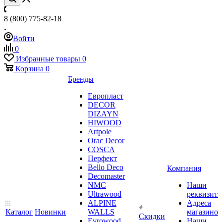
8 (800) 775-82-18
Войти
0
Избранные товары
0
Корзина
0
Бренды
Европласт
DECOR
DIZAYN
HIWOOD
Artpole
Orac Decor
COSCA
Перфект
Bello Deco
Компания
Decomaster
NMС
Наши
Ultrawood
реквизит
ALPINE
Адреса
Каталог
Новинки
WALLS
магазинов
Скидки
Evrowood
Наши