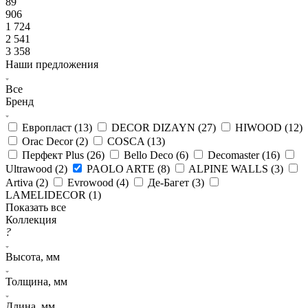
89
906
1 724
2 541
3 358
Наши предложения
Все
Бренд
Европласт (
13
)
DECOR DIZAYN (
27
)
HIWOOD (
12
)
Orac Decor (
2
)
COSCA (
13
)
Перфект Plus (
26
)
Bello Deco (
6
)
Decomaster (
16
)
Ultrawood (
2
)
PAOLO ARTE (
8
)
ALPINE WALLS (
3
)
Artiva (
2
)
Evrowood (
4
)
Де-Багет (
3
)
LAMELIDECOR (
1
)
Показать все
Коллекция
?
Высота, мм
Толщина, мм
Длина, мм