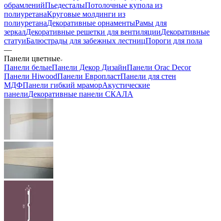
обрамлений
Пьедесталы
Потолочные купола из
полиуретана
Круговые молдинги из
полиуретана
Декоративные орнаменты
Рамы для
зеркал
Декоративные решетки для вентиляции
Декоративные
статуи
Балюстрады для забежных лестниц
Пороги для пола
—
Панели цветные
Панели белые
Панели Декор Дизайн
Панели Orac Decor
Панели Hiwood
Панели Европласт
Панели для стен
МДФ
Панели гибкий мрамор
Акустические
панели
Декоративные панели СКАЛА