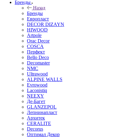
Бренды
Назад
Бренды
Европласт
DECOR DIZAYN
HIWOOD
Artpole
Orac Decor
COSCA
Перфект
Bello Deco
Decomaster
NMС
Ultrawood
ALPINE WALLS
Evrowood
Laconistiq
NEEXY
Де-Багет
GLANZEPOL
Лепнинапласт
Архитек
CERALITE
Decorus
Оптимал Декор