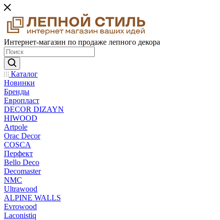
Интернет-магазин по продаже лепного декора
Каталог
Новинки
Бренды
Европласт
DECOR DIZAYN
HIWOOD
Artpole
Orac Decor
COSCA
Перфект
Bello Deco
Decomaster
NMС
Ultrawood
ALPINE WALLS
Evrowood
Laconistiq