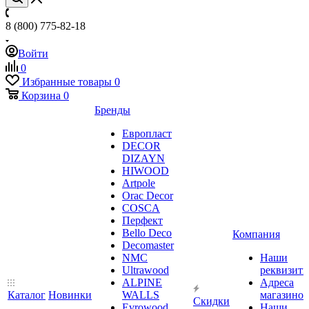
8 (800) 775-82-18
Войти
0
Избранные товары
0
Корзина
0
Бренды
Европласт
DECOR
DIZAYN
HIWOOD
Artpole
Orac Decor
COSCA
Перфект
Bello Deco
Компания
Decomaster
NMС
Наши
Ultrawood
реквизит
ALPINE
Адреса
Каталог
Новинки
WALLS
магазинов
Скидки
Evrowood
Наши