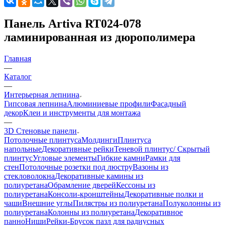
Панель Artiva RT024-078
ламинированная из дюрополимера
Главная
—
Каталог
—
Интерьерная лепнина
Гипсовая лепнина
Алюминиевые профили
Фасадный
декор
Клеи и инструменты для монтажа
—
3D Стеновые панели
Потолочные плинтуса
Молдинги
Плинтуса
напольные
Декоративные рейки
Теневой плинтус/ Скрытый
плинтус
Угловые элементы
Гибкие камни
Рамки для
стен
Потолочные розетки под люстру
Вазоны из
стекловолокна
Декоративные камины из
полиуретана
Обрамление дверей
Кессоны из
полиуретана
Консоли-кронштейны
Декоративные полки и
чаши
Внешние углы
Пилястры из полиуретана
Полуколонны из
полиуретана
Колонны из полиуретана
Декоративное
панно
Ниши
Рейки-Брусок пазл для радиусных