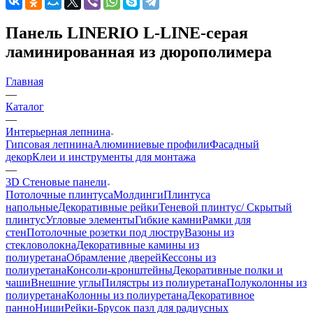
Панель LINERIO L-LINE-серая
ламинированная из дюрополимера
Главная
—
Каталог
—
Интерьерная лепнина
Гипсовая лепнина
Алюминиевые профили
Фасадный
декор
Клеи и инструменты для монтажа
—
3D Стеновые панели
Потолочные плинтуса
Молдинги
Плинтуса
напольные
Декоративные рейки
Теневой плинтус/ Скрытый
плинтус
Угловые элементы
Гибкие камни
Рамки для
стен
Потолочные розетки под люстру
Вазоны из
стекловолокна
Декоративные камины из
полиуретана
Обрамление дверей
Кессоны из
полиуретана
Консоли-кронштейны
Декоративные полки и
чаши
Внешние углы
Пилястры из полиуретана
Полуколонны из
полиуретана
Колонны из полиуретана
Декоративное
панно
Ниши
Рейки-Брусок пазл для радиусных