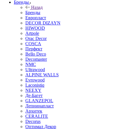
Бренды
Назад
Бренды
Европласт
DECOR DIZAYN
HIWOOD
Artpole
Orac Decor
COSCA
Перфект
Bello Deco
Decomaster
NMС
Ultrawood
ALPINE WALLS
Evrowood
Laconistiq
NEEXY
Де-Багет
GLANZEPOL
Лепнинапласт
Архитек
CERALITE
Decorus
Оптимал Декор