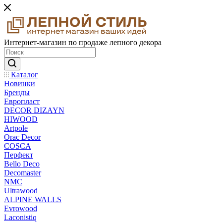
Интернет-магазин по продаже лепного декора
Каталог
Новинки
Бренды
Европласт
DECOR DIZAYN
HIWOOD
Artpole
Orac Decor
COSCA
Перфект
Bello Deco
Decomaster
NMС
Ultrawood
ALPINE WALLS
Evrowood
Laconistiq