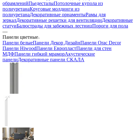
обрамлений
Пьедесталы
Потолочные купола из
полиуретана
Круговые молдинги из
полиуретана
Декоративные орнаменты
Рамы для
зеркал
Декоративные решетки для вентиляции
Декоративные
статуи
Балюстрады для забежных лестниц
Пороги для пола
—
Панели цветные
Панели белые
Панели Декор Дизайн
Панели Orac Decor
Панели Hiwood
Панели Европласт
Панели для стен
МДФ
Панели гибкий мрамор
Акустические
панели
Декоративные панели СКАЛА