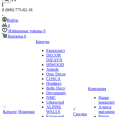
8 (800) 775-82-18
Войти
0
Избранные товары
0
Корзина
0
Бренды
Европласт
DECOR
DIZAYN
HIWOOD
Artpole
Orac Decor
COSCA
Перфект
Bello Deco
Компания
Decomaster
NMС
Наши
Ultrawood
реквизит
ALPINE
Адреса
Каталог
Новинки
WALLS
магазинов
Скидки
Evrowood
Наши