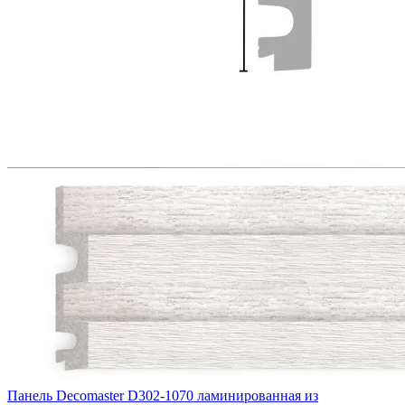
Панель Decomaster D302-1070 ламинированная из