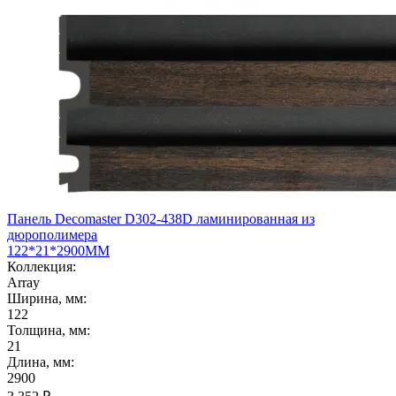
Панель Decomaster D302-438D ламинированная из
дюрополимера
122*21*2900ММ
Коллекция:
Array
Ширина, мм:
122
Толщина, мм:
21
Длина, мм:
2900