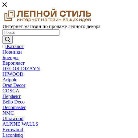
Интернет-магазин по продаже лепного декора
Каталог
Новинки
Бренды
Европласт
DECOR DIZAYN
HIWOOD
Artpole
Orac Decor
COSCA
Перфект
Bello Deco
Decomaster
NMС
Ultrawood
ALPINE WALLS
Evrowood
Laconistiq