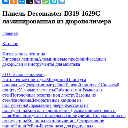
Панель Decomaster D319-1629G
ламинированная из дюрополимера
Главная
—
Каталог
—
Интерьерная лепнина
Гипсовая лепнина
Алюминиевые профили
Фасадный
декор
Клеи и инструменты для монтажа
—
3D Стеновые панели
Потолочные плинтуса
Молдинги
Плинтуса
напольные
Декоративные рейки
Теневой плинтус/ Скрытый
плинтус
Угловые элементы
Гибкие камни
Рамки для
стен
Потолочные розетки под люстру
Вазоны из
стекловолокна
Декоративные камины из
полиуретана
Обрамление дверей
Кессоны из
полиуретана
Консоли-кронштейны
Декоративные полки и
чаши
Внешние углы
Пилястры из полиуретана
Полуколонны из
полиуретана
Колонны из полиуретана
Декоративное
панно
Ниши
Рейки-Брусок пазл для радиусных