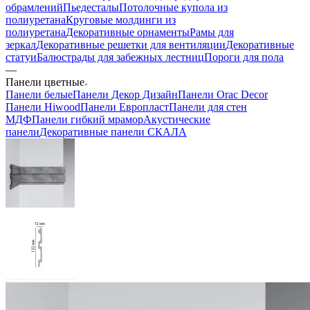
обрамлений
Пьедесталы
Потолочные купола из
полиуретана
Круговые молдинги из
полиуретана
Декоративные орнаменты
Рамы для
зеркал
Декоративные решетки для вентиляции
Декоративные
статуи
Балюстрады для забежных лестниц
Пороги для пола
—
Панели цветные
Панели белые
Панели Декор Дизайн
Панели Orac Decor
Панели Hiwood
Панели Европласт
Панели для стен
МДФ
Панели гибкий мрамор
Акустические
панели
Декоративные панели СКАЛА