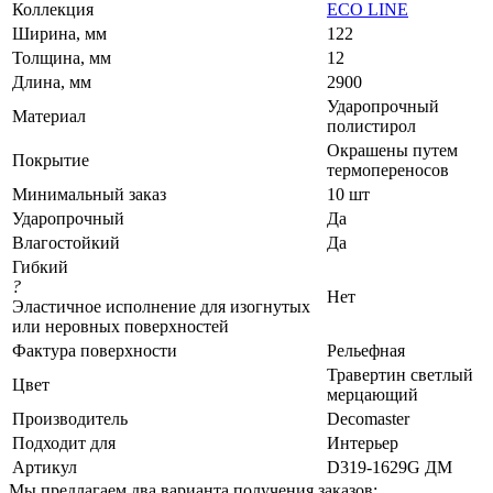
Коллекция
ECO LINE
Ширина, мм
122
Толщина, мм
12
Длина, мм
2900
Ударопрочный
Материал
полистирол
Окрашены путем
Покрытие
термопереносов
Минимальный заказ
10 шт
Ударопрочный
Да
Влагостойкий
Да
Гибкий
?
Нет
Эластичное исполнение для изогнутых
или неровных поверхностей
Фактура поверхности
Рельефная
Травертин светлый
Цвет
мерцающий
Производитель
Decomaster
Подходит для
Интерьер
Артикул
D319-1629G ДМ
Мы предлагаем два варианта получения заказов: