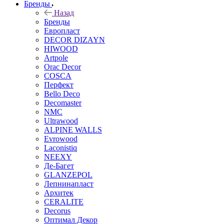
Бренды
Назад
Бренды
Европласт
DECOR DIZAYN
HIWOOD
Artpole
Orac Decor
COSCA
Перфект
Bello Deco
Decomaster
NMС
Ultrawood
ALPINE WALLS
Evrowood
Laconistiq
NEEXY
Де-Багет
GLANZEPOL
Лепнинапласт
Архитек
CERALITE
Decorus
Оптимал Декор