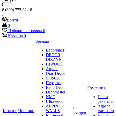
8 (800) 775-82-18
Войти
0
Избранные товары
0
Корзина
0
Бренды
Европласт
DECOR
DIZAYN
HIWOOD
Artpole
Orac Decor
COSCA
Перфект
Bello Deco
Компания
Decomaster
NMС
Наши
Ultrawood
реквизит
ALPINE
Адреса
Каталог
Новинки
WALLS
магазинов
Скидки
Evrowood
Наши