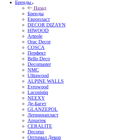
Бренды
Назад
Бренды
Европласт
DECOR DIZAYN
HIWOOD
Artpole
Orac Decor
COSCA
Перфект
Bello Deco
Decomaster
NMС
Ultrawood
ALPINE WALLS
Evrowood
Laconistiq
NEEXY
Де-Багет
GLANZEPOL
Лепнинапласт
Архитек
CERALITE
Decorus
Оптимал Декор