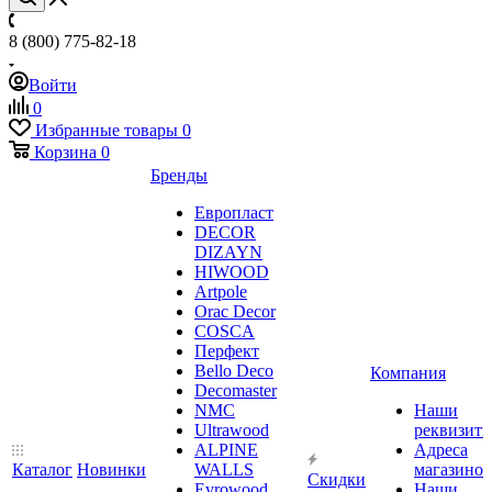
8 (800) 775-82-18
Войти
0
Избранные товары
0
Корзина
0
Бренды
Европласт
DECOR
DIZAYN
HIWOOD
Artpole
Orac Decor
COSCA
Перфект
Bello Deco
Компания
Decomaster
NMС
Наши
Ultrawood
реквизит
ALPINE
Адреса
Каталог
Новинки
WALLS
магазинов
Скидки
Evrowood
Наши