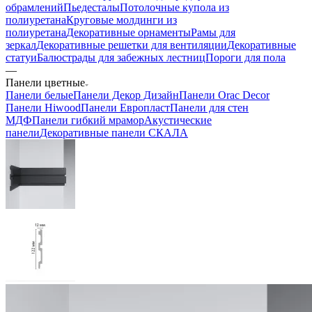
обрамлений
Пьедесталы
Потолочные купола из
полиуретана
Круговые молдинги из
полиуретана
Декоративные орнаменты
Рамы для
зеркал
Декоративные решетки для вентиляции
Декоративные
статуи
Балюстрады для забежных лестниц
Пороги для пола
—
Панели цветные
Панели белые
Панели Декор Дизайн
Панели Orac Decor
Панели Hiwood
Панели Европласт
Панели для стен
МДФ
Панели гибкий мрамор
Акустические
панели
Декоративные панели СКАЛА