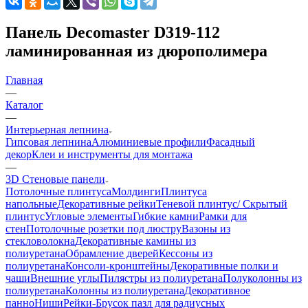
Панель Decomaster D319-112
ламинированная из дюрополимера
Главная
—
Каталог
—
Интерьерная лепнина
Гипсовая лепнина
Алюминиевые профили
Фасадный
декор
Клеи и инструменты для монтажа
—
3D Стеновые панели
Потолочные плинтуса
Молдинги
Плинтуса
напольные
Декоративные рейки
Теневой плинтус/ Скрытый
плинтус
Угловые элементы
Гибкие камни
Рамки для
стен
Потолочные розетки под люстру
Вазоны из
стекловолокна
Декоративные камины из
полиуретана
Обрамление дверей
Кессоны из
полиуретана
Консоли-кронштейны
Декоративные полки и
чаши
Внешние углы
Пилястры из полиуретана
Полуколонны из
полиуретана
Колонны из полиуретана
Декоративное
панно
Ниши
Рейки-Брусок пазл для радиусных