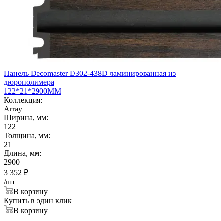
Панель Decomaster D302-438D ламинированная из
дюрополимера
122*21*2900ММ
Коллекция:
Array
Ширина, мм:
122
Толщина, мм:
21
Длина, мм:
2900
3 352
₽
/шт
В корзину
Купить в один клик
В корзину