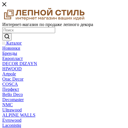
Интернет-магазин по продаже лепного декора
Каталог
Новинки
Бренды
Европласт
DECOR DIZAYN
HIWOOD
Artpole
Orac Decor
COSCA
Перфект
Bello Deco
Decomaster
NMС
Ultrawood
ALPINE WALLS
Evrowood
Laconistiq