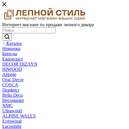
Интернет-магазин по продаже лепного декора
Каталог
Новинки
Бренды
Европласт
DECOR DIZAYN
HIWOOD
Artpole
Orac Decor
COSCA
Перфект
Bello Deco
Decomaster
NMС
Ultrawood
ALPINE WALLS
Evrowood
Laconistiq