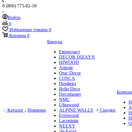
8 (800) 775-82-18
Войти
0
Избранные товары
0
Корзина
0
Бренды
Европласт
DECOR DIZAYN
HIWOOD
Artpole
Orac Decor
COSCA
Перфект
Bello Deco
Компан
Decomaster
NMС
Н
Ultrawood
А
Каталог
Новинки
ALPINE WALLS
Скидки
Н
Evrowood
Н
Laconistiq
О
NEEXY
Де-Багет