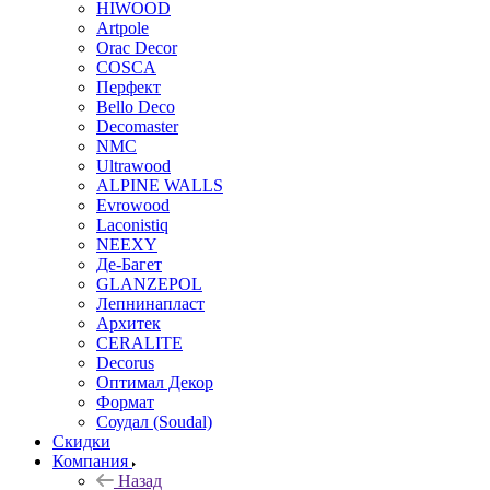
HIWOOD
Artpole
Orac Decor
COSCA
Перфект
Bello Deco
Decomaster
NMС
Ultrawood
ALPINE WALLS
Evrowood
Laconistiq
NEEXY
Де-Багет
GLANZEPOL
Лепнинапласт
Архитек
CERALITE
Decorus
Оптимал Декор
Формат
Соудал (Soudal)
Скидки
Компания
Назад