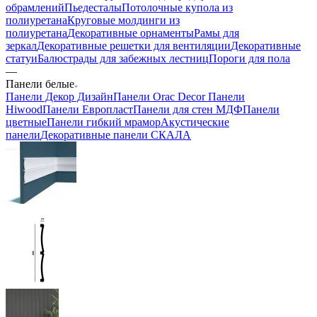
обрамлений
Пьедесталы
Потолочные купола из
полиуретана
Круговые молдинги из
полиуретана
Декоративные орнаменты
Рамы для
зеркал
Декоративные решетки для вентиляции
Декоративные
статуи
Балюстрады для забежных лестниц
Пороги для пола
—
Панели белые
Панели Декор Дизайн
Панели Orac Decor
Панели
Hiwood
Панели Европласт
Панели для стен МДФ
Панели
цветные
Панели гибкий мрамор
Акустические
панели
Декоративные панели СКАЛА