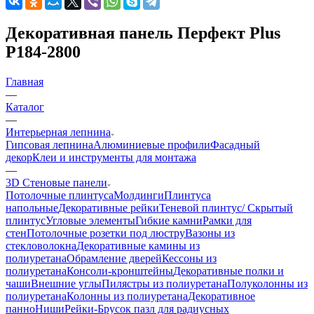
Декоративная панель Перфект Plus
Р184-2800
Главная
—
Каталог
—
Интерьерная лепнина
Гипсовая лепнина
Алюминиевые профили
Фасадный
декор
Клеи и инструменты для монтажа
—
3D Стеновые панели
Потолочные плинтуса
Молдинги
Плинтуса
напольные
Декоративные рейки
Теневой плинтус/ Скрытый
плинтус
Угловые элементы
Гибкие камни
Рамки для
стен
Потолочные розетки под люстру
Вазоны из
стекловолокна
Декоративные камины из
полиуретана
Обрамление дверей
Кессоны из
полиуретана
Консоли-кронштейны
Декоративные полки и
чаши
Внешние углы
Пилястры из полиуретана
Полуколонны из
полиуретана
Колонны из полиуретана
Декоративное
панно
Ниши
Рейки-Брусок пазл для радиусных