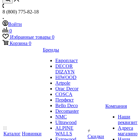
8 (800) 775-82-18
Войти
0
Избранные товары
0
Корзина
0
Бренды
Европласт
DECOR
DIZAYN
HIWOOD
Artpole
Orac Decor
COSCA
Перфект
Bello Deco
Компания
Decomaster
NMС
Наши
Ultrawood
реквизит
ALPINE
Адреса
Каталог
Новинки
WALLS
магазинов
Скидки
Evrowood
Наши