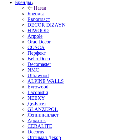
Бренды
Назад
Бренды
Европласт
DECOR DIZAYN
HIWOOD
Artpole
Orac Decor
COSCA
Перфект
Bello Deco
Decomaster
NMС
Ultrawood
ALPINE WALLS
Evrowood
Laconistiq
NEEXY
Де-Багет
GLANZEPOL
Лепнинапласт
Архитек
CERALITE
Decorus
Оптимал Декор