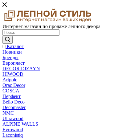
Интернет-магазин по продаже лепного декора
Каталог
Новинки
Бренды
Европласт
DECOR DIZAYN
HIWOOD
Artpole
Orac Decor
COSCA
Перфект
Bello Deco
Decomaster
NMС
Ultrawood
ALPINE WALLS
Evrowood
Laconistiq