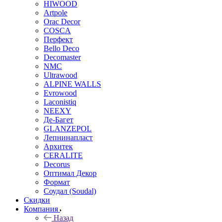
HIWOOD
Artpole
Orac Decor
COSCA
Перфект
Bello Deco
Decomaster
NMС
Ultrawood
ALPINE WALLS
Evrowood
Laconistiq
NEEXY
Де-Багет
GLANZEPOL
Лепнинапласт
Архитек
CERALITE
Decorus
Оптимал Декор
Формат
Соудал (Soudal)
Скидки
Компания
Назад