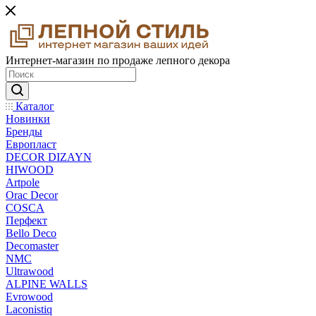
Интернет-магазин по продаже лепного декора
Каталог
Новинки
Бренды
Европласт
DECOR DIZAYN
HIWOOD
Artpole
Orac Decor
COSCA
Перфект
Bello Deco
Decomaster
NMС
Ultrawood
ALPINE WALLS
Evrowood
Laconistiq