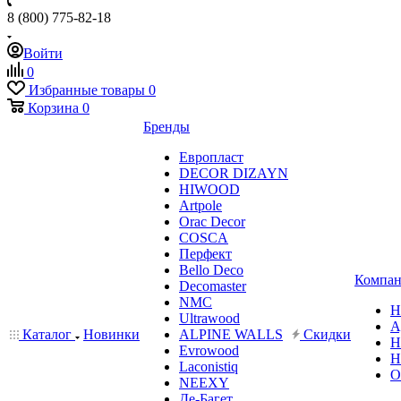
8 (800) 775-82-18
Войти
0
Избранные товары
0
Корзина
0
Бренды
Европласт
DECOR DIZAYN
HIWOOD
Artpole
Orac Decor
COSCA
Перфект
Bello Deco
Компан
Decomaster
NMС
Н
Ultrawood
А
Каталог
Новинки
ALPINE WALLS
Скидки
Н
Evrowood
Н
Laconistiq
О
NEEXY
Де-Багет