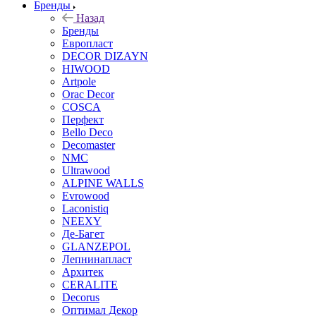
Бренды
Назад
Бренды
Европласт
DECOR DIZAYN
HIWOOD
Artpole
Orac Decor
COSCA
Перфект
Bello Deco
Decomaster
NMС
Ultrawood
ALPINE WALLS
Evrowood
Laconistiq
NEEXY
Де-Багет
GLANZEPOL
Лепнинапласт
Архитек
CERALITE
Decorus
Оптимал Декор