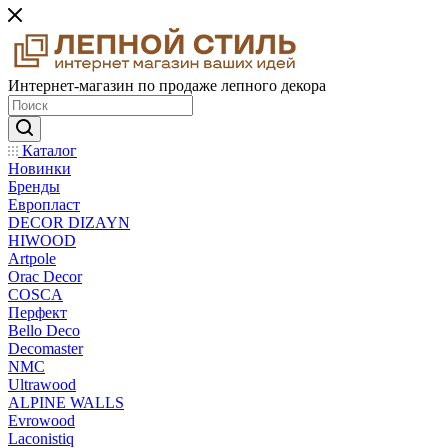
Интернет-магазин по продаже лепного декора
Каталог
Новинки
Бренды
Европласт
DECOR DIZAYN
HIWOOD
Artpole
Orac Decor
COSCA
Перфект
Bello Deco
Decomaster
NMС
Ultrawood
ALPINE WALLS
Evrowood
Laconistiq