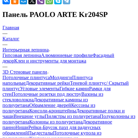
Панель PAOLO ARTE Kr204SP
Главная
—
Каталог
—
Интерьерная лепнина
Гипсовая лепнина
Алюминиевые профили
Фасадный
декор
Клеи и инструменты для монтажа
—
3D Стеновые панели
Потолочные плинтуса
Молдинги
Плинтуса
напольные
Декоративные рейки
Теневой плинтус/ Скрытый
плинтус
Угловые элементы
Гибкие камни
Рамки для
стен
Потолочные розетки под люстру
Вазоны из
стекловолокна
Декоративные камины из
полиуретана
Обрамление дверей
Кессоны из
полиуретана
Консоли-кронштейны
Декоративные полки и
чаши
Внешние углы
Пилястры из полиуретана
Полуколонны из
полиуретана
Колонны из полиуретана
Декоративное
панно
Ниши
Рейки-Брусок пазл для радиусных
обрамлений
Пьедесталы
Потолочные купола из