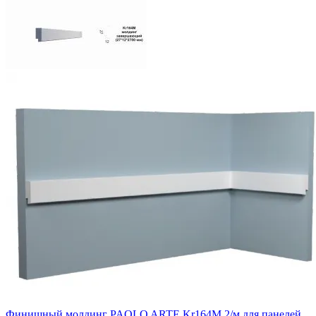
Финишный молдинг PAOLO ARTE Kr164M 2/м для панелей