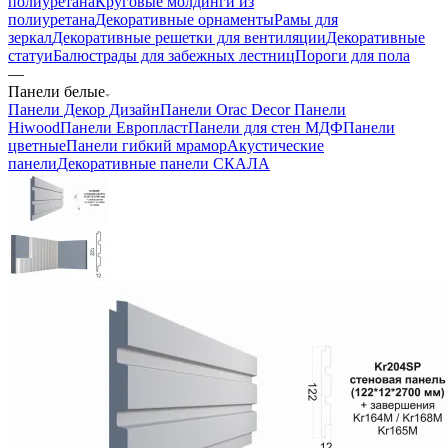
полиуретана
Круговые молдинги из
полиуретана
Декоративные орнаменты
Рамы для
зеркал
Декоративные решетки для вентиляции
Декоративные
статуи
Балюстрады для забежных лестниц
Пороги для пола
—
Панели белые
Панели Декор Дизайн
Панели Orac Decor
Панели
Hiwood
Панели Европласт
Панели для стен МДФ
Панели
цветные
Панели гибкий мрамор
Акустические
панели
Декоративные панели СКАЛА