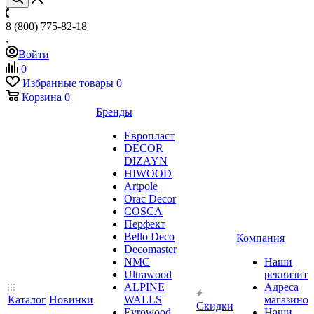
8 (800) 775-82-18
Войти
0
Избранные товары
0
Корзина
0
Бренды
Европласт
DECOR
DIZAYN
HIWOOD
Artpole
Orac Decor
COSCA
Перфект
Bello Deco
Компания
Decomaster
NMС
Наши
Ultrawood
реквизит
ALPINE
Адреса
Каталог
Новинки
WALLS
магазинов
Скидки
Evrowood
Наши