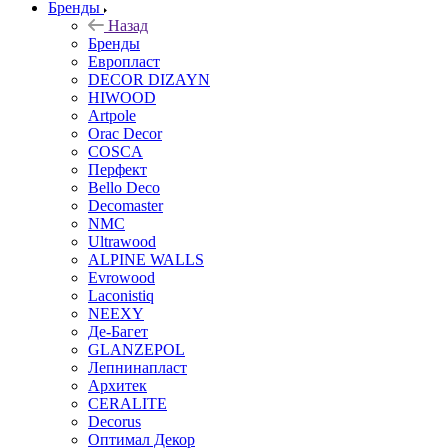
Бренды
Назад
Бренды
Европласт
DECOR DIZAYN
HIWOOD
Artpole
Orac Decor
COSCA
Перфект
Bello Deco
Decomaster
NMС
Ultrawood
ALPINE WALLS
Evrowood
Laconistiq
NEEXY
Де-Багет
GLANZEPOL
Лепнинапласт
Архитек
CERALITE
Decorus
Оптимал Декор