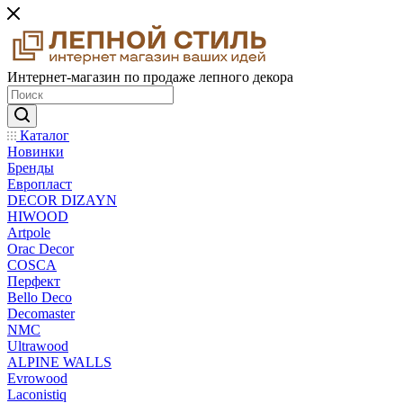
Интернет-магазин по продаже лепного декора
Каталог
Новинки
Бренды
Европласт
DECOR DIZAYN
HIWOOD
Artpole
Orac Decor
COSCA
Перфект
Bello Deco
Decomaster
NMС
Ultrawood
ALPINE WALLS
Evrowood
Laconistiq