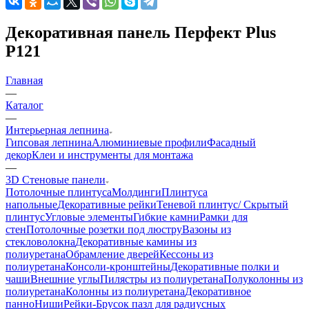
Декоративная панель Перфект Plus
Р121
Главная
—
Каталог
—
Интерьерная лепнина
Гипсовая лепнина
Алюминиевые профили
Фасадный
декор
Клеи и инструменты для монтажа
—
3D Стеновые панели
Потолочные плинтуса
Молдинги
Плинтуса
напольные
Декоративные рейки
Теневой плинтус/ Скрытый
плинтус
Угловые элементы
Гибкие камни
Рамки для
стен
Потолочные розетки под люстру
Вазоны из
стекловолокна
Декоративные камины из
полиуретана
Обрамление дверей
Кессоны из
полиуретана
Консоли-кронштейны
Декоративные полки и
чаши
Внешние углы
Пилястры из полиуретана
Полуколонны из
полиуретана
Колонны из полиуретана
Декоративное
панно
Ниши
Рейки-Брусок пазл для радиусных