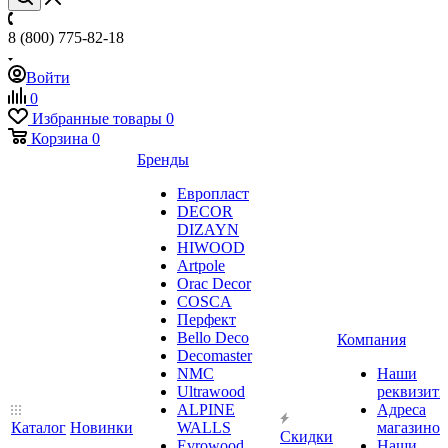
8 (800) 775-82-18
Войти
0
Избранные товары
0
Корзина
0
Бренды
Европласт
DECOR
DIZAYN
HIWOOD
Artpole
Orac Decor
COSCA
Перфект
Bello Deco
Компания
Decomaster
NMС
Наши
Ultrawood
реквизит
ALPINE
Адреса
Каталог
Новинки
WALLS
магазинов
Скидки
Evrowood
Наши