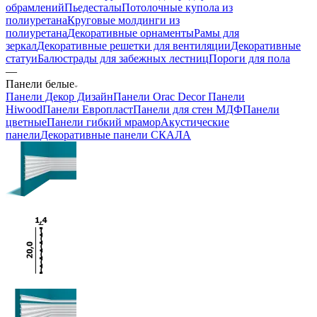
обрамлений
Пьедесталы
Потолочные купола из
полиуретана
Круговые молдинги из
полиуретана
Декоративные орнаменты
Рамы для
зеркал
Декоративные решетки для вентиляции
Декоративные
статуи
Балюстрады для забежных лестниц
Пороги для пола
—
Панели белые
Панели Декор Дизайн
Панели Orac Decor
Панели
Hiwood
Панели Европласт
Панели для стен МДФ
Панели
цветные
Панели гибкий мрамор
Акустические
панели
Декоративные панели СКАЛА